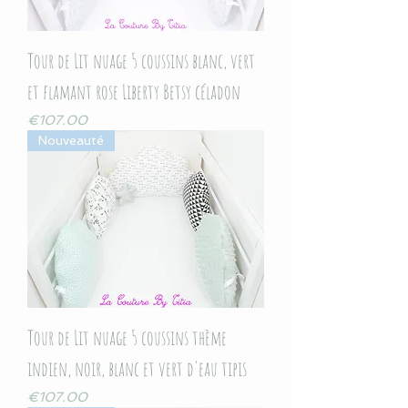
Tour de Lit nuage 5 coussins blanc, vert
et flamant rose Liberty Betsy céladon
Price
€107.00
Nouveauté
Tour de Lit nuage 5 coussins thème
indien, noir, blanc et vert d'eau tipis
Price
€107.00