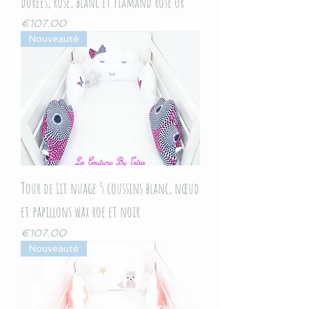
dorées, rose, blanc et flamand rose or
Price
€107.00
Nouveauté
Tour de Lit nuage 5 coussins blanc, nœud
et papillons wax roe et noir
Price
€107.00
Nouveauté