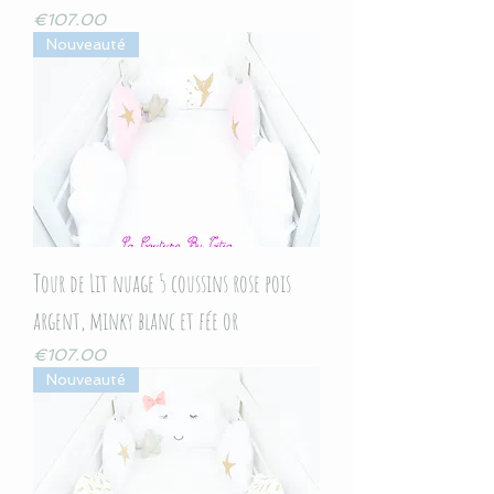
Price
€107.00
Nouveauté
Tour de Lit nuage 5 coussins rose pois
argent, minky blanc et fée or
Price
€107.00
Nouveauté