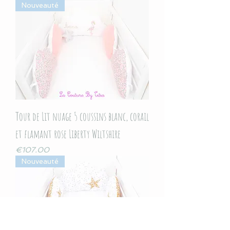
Nouveauté
Tour de Lit nuage 5 coussins blanc, corail
et flamant rose Liberty Wiltshire
Price
€107.00
Nouveauté