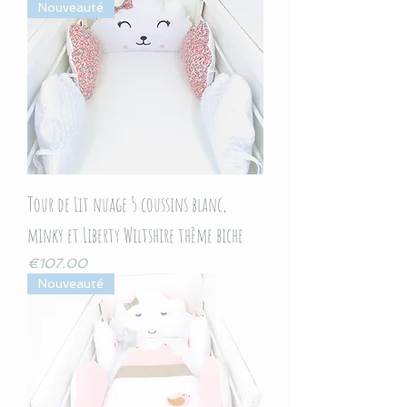
Nouveauté
Tour de Lit nuage 5 coussins blanc,
minky et Liberty Wiltshire thème biche
Price
€107.00
Nouveauté