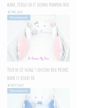
blanc, étoiles or et Licorne pompons rose
Price
€116.00
Nouveauté
Tour de Lit nuage 5 coussins rose poudré,
blanc et oiseau or
Price
€107.00
Nouveauté