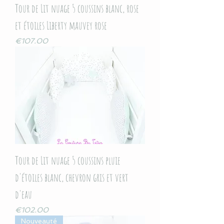
Tour de Lit nuage 5 coussins blanc, rose
et étoiles Liberty mauvey rose
Price
€107.00
Tour de Lit nuage 5 coussins pluie
d'étoiles blanc, chevron gris et vert
d'eau
Price
€102.00
Nouveauté