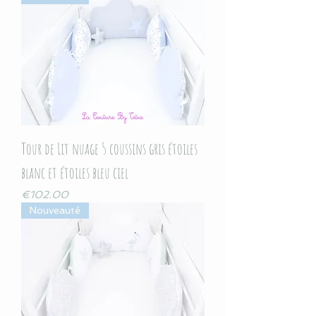
Tour de Lit nuage 5 coussins gris étoiles
blanc et étoiles bleu ciel
Price
€102.00
Nouveauté