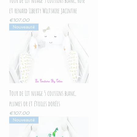
Tour de Lit nuage 5 coussins blanc, rose
et renard Liberty Wiltshire jacinthe
Price
€107.00
Nouveauté
Tour de Lit nuage 5 coussins blanc,
plumes or et étoiles dorées
Price
€107.00
Nouveauté