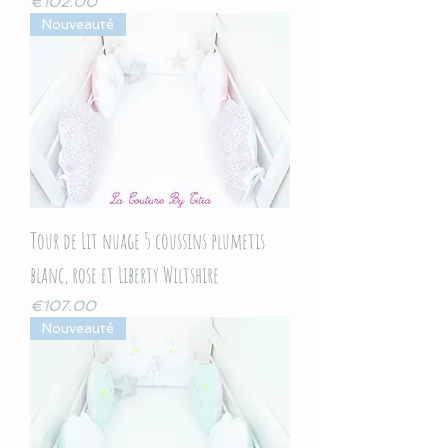
Price
€102.00
Nouveauté
Tour de Lit nuage 5 coussins plumetis
blanc, rose et Liberty Wiltshire
Price
€107.00
Nouveauté