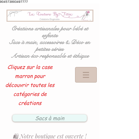
904573893497777
Créations artisanales pour bébé et
enfants
Sacs à main, accessoires & Déco en
petites séries
Artisan éco responsable et éthique
Cliquez sur la case
marron pour
découvrir toutes les
catégories de
créations
Sacs à main
🛍️ Notre boutique est ouverte !