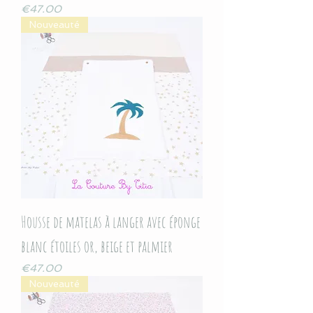
Price
€47.00
Nouveauté
Housse de matelas à langer avec éponge
blanc étoiles or, beige et palmier
Price
€47.00
Nouveauté