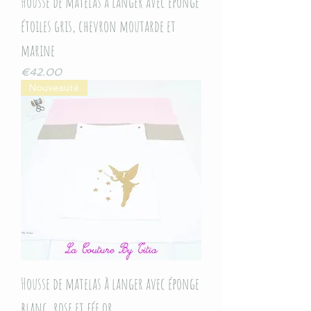
Housse de matelas à langer avec éponge
étoiles gris, chevron moutarde et
marine
Price
€42.00
Nouveauté
Housse de matelas à langer avec éponge
blanc, rose et fée or