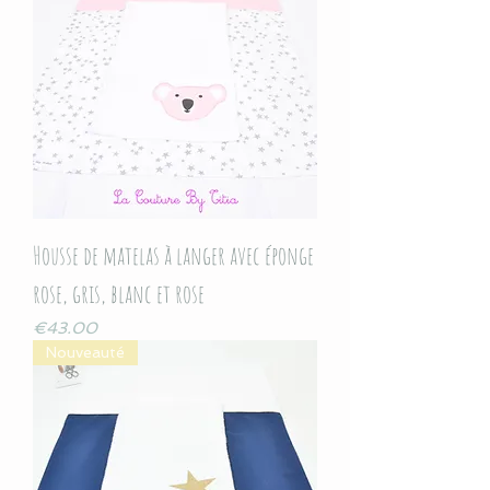
Housse de matelas à langer avec éponge
rose, gris, blanc et rose
Price
€43.00
Nouveauté