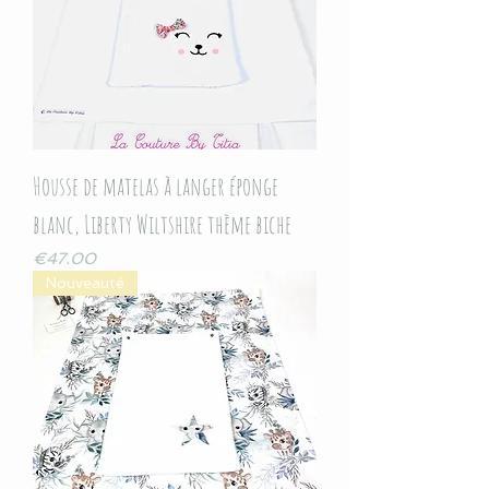
Housse de matelas à langer éponge
blanc, Liberty Wiltshire thème biche
Price
€47.00
Nouveauté