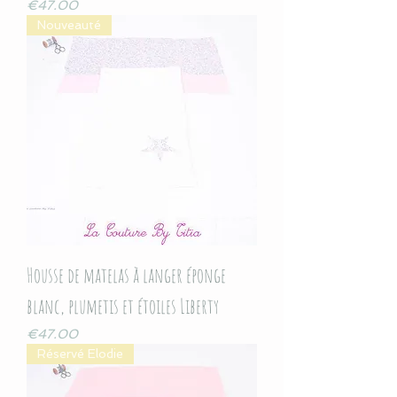
Price
€47.00
Nouveauté
Housse de matelas à langer éponge
blanc, plumetis et étoiles Liberty
Price
€47.00
Réservé Elodie