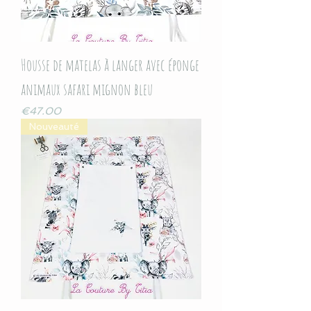
Housse de matelas à langer avec éponge
animaux safari mignon bleu
Price
€47.00
Nouveauté