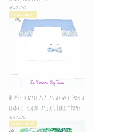
Price
€47.00
Nouveauté
Housse de matelas à langer avec éponge
blanc et noeud papillon Liberty Poppy
Price
€47.00
Nouveauté