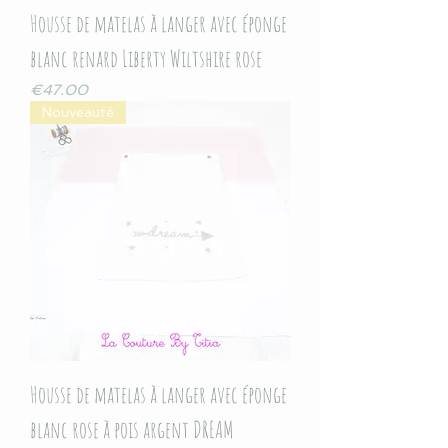
Housse de matelas à langer avec éponge
blanc renard Liberty Wiltshire rose
Price
€47.00
Nouveauté
Housse de matelas à langer avec éponge
blanc rose à pois argent DREAM