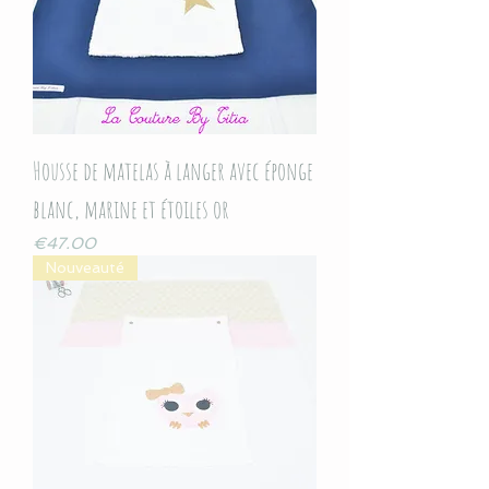
Housse de matelas à langer avec éponge
blanc, marine et étoiles or
Price
€47.00
Nouveauté