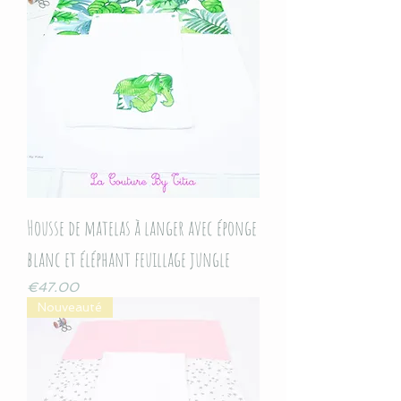
Housse de matelas à langer avec éponge
blanc et éléphant feuillage jungle
Price
€47.00
Nouveauté