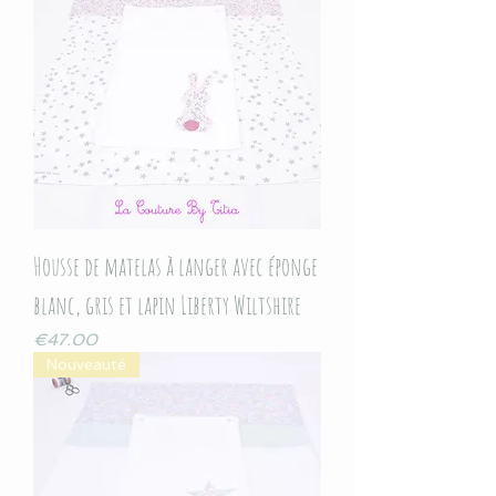
Housse de matelas à langer avec éponge
blanc, gris et lapin Liberty Wiltshire
Price
€47.00
Nouveauté