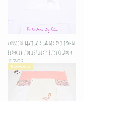
Housse de matelas à langer avec éponge
blanc et étoiles Liberty betsy céladon
Price
€47.00
Nouveauté