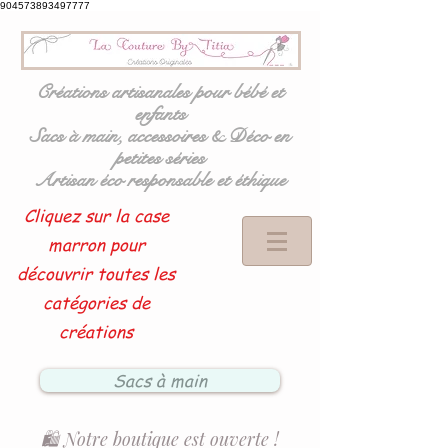
904573893497777
Créations artisanales pour bébé et
enfants
Sacs à main, accessoires & Déco en
petites séries
Artisan éco responsable et éthique
Cliquez sur la case
marron pour
découvrir toutes les
catégories de
créations
Sacs à main
🛍️ Notre boutique est ouverte !