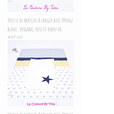
Housse de matelas à langer avec éponge
blanc, origami, rose et hibou or
Price
€47.00