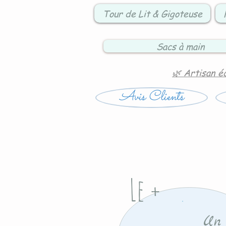
Tour de Lit & Gigoteuse
Sacs à main
🌿 Artisan é
Avis Clients
Le +
Un 