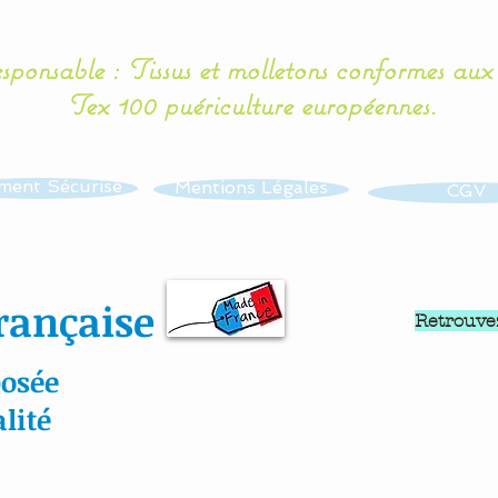
esponsable : Tissus et molletons conformes au
Tex 100 puériculture européennes.
ment Sécurisé
Mentions Légales
CGV
rançaise
Retrouve
osée
lité