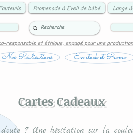
Fauteuils
Promenade & Eveil de bébé
Lange &
co-responsable et éthique, engagé pour une productio
Nos Réalisations
En stock et Promo
Cartes Cadeaux
doute ? Une hésitation sur la coule