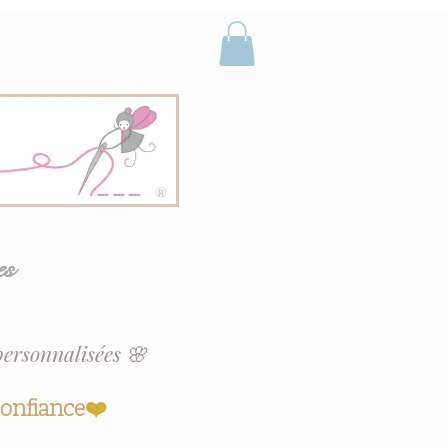
es
personnalisées 🌸
confiance
❤️