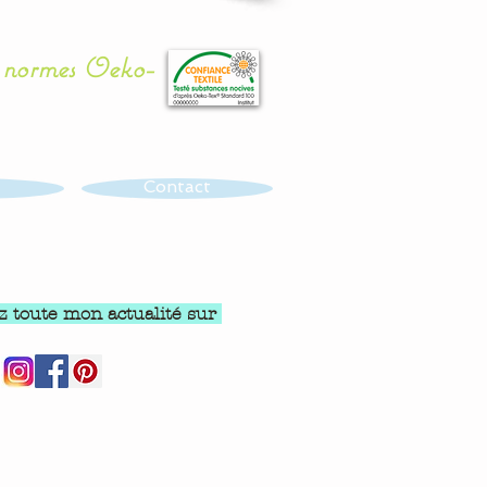
x normes Oeko-
Contact
z toute mon actualité sur