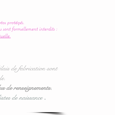
tos protégés.
s sont formellement interdits :
uelle.
lais de fabrication sont
le.
us de renseignements.
istes de naissance
.