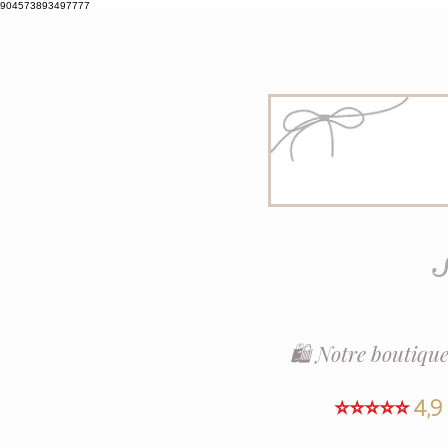
904573893497777
S
🛍️ Notre boutique
⭐⭐⭐⭐⭐
4,9