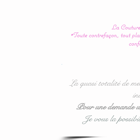
La Couture 
*Toute contrefaçon, tout plag
conf
La quasi totalité de me
in
Pour une demande urg
Je vous la possibil