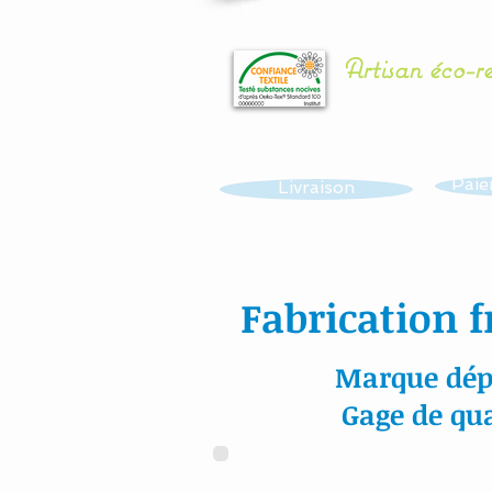
Artisan éco-r
Paie
Livraison
Fabrication f
Marque dép
Gage de qua