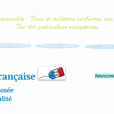
esponsable : Tissus et molletons conformes au
Tex 100 puériculture européennes.
ment Sécurisé
Mentions Légales
CGV
rançaise
Retrouve
osée
lité