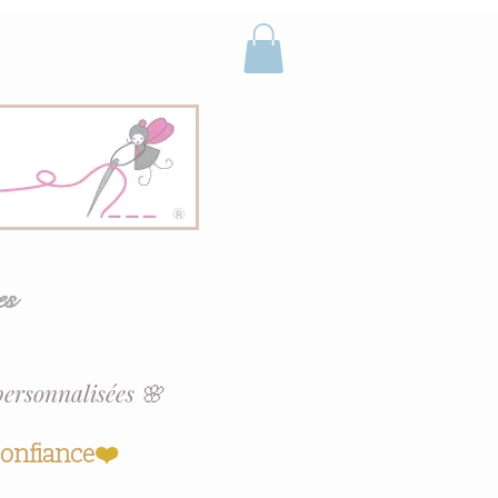
es
personnalisées 🌸
confiance
❤️