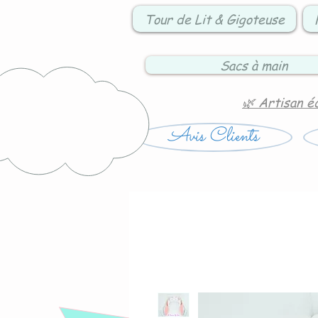
Tour de Lit & Gigoteuse
Sacs à main
🌿 Artisan é
Avis Clients