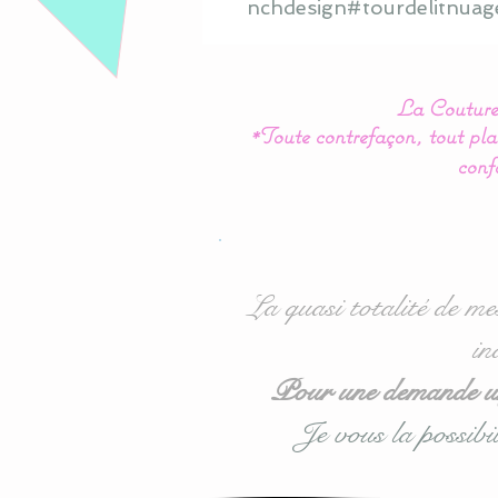
nchdesign#tourdelitnuag
La Couture 
*Toute contrefaçon, tout plag
conf
La quasi totalité de me
in
Pour une demande urg
Je vous la possibil