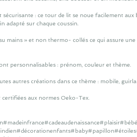
t sécurisante : ce tour de lit se noue facilement aux 
tin adapté sur chaque coussin.
u mains » et non thermo- collés ce qui assure une v
ont personnalisables : prénom, couleur et thème.
utes autres créations dans ce thème : mobile, guirlan
 certifiées aux normes Oeko-Tex.
ain#madeinfrance#cadeaudenaissance#plaisir#béb
itindien#décorationenfants#baby#papillon#étoile