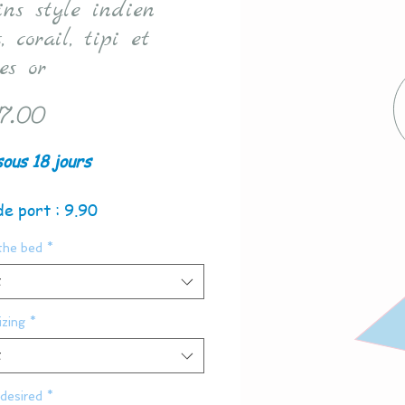
ins style indien
, corail, tipi et
es or
Price
7.00
sous 18 jours
de port : 9.90
the bed
*
t
zing
*
t
desired
*