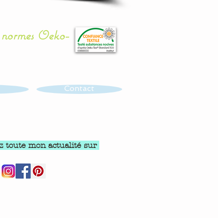
x normes Oeko-
Contact
z toute mon actualité sur