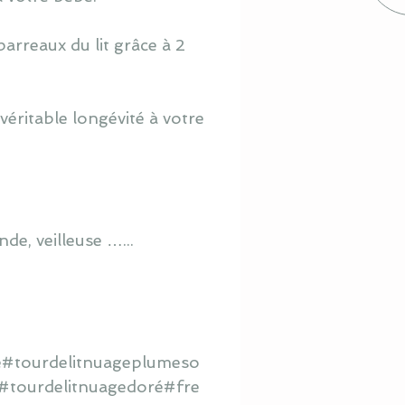
barreaux du lit grâce à 2
éritable longévité à votre
de, veilleuse …...
é#tourdelitnuageplumeso
s#tourdelitnuagedoré#fre