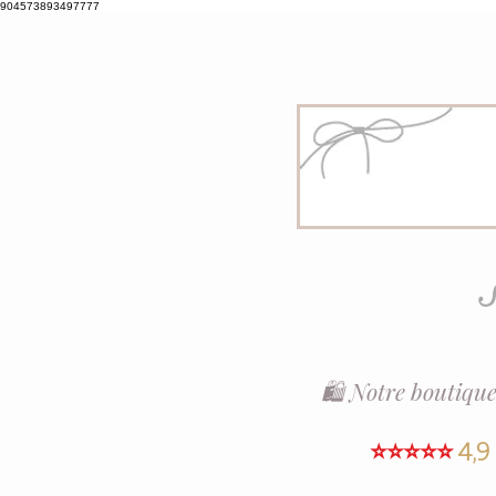
904573893497777
S
🛍️ Notre boutique
⭐⭐⭐⭐⭐
4,9