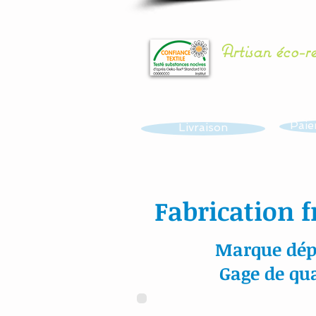
Artisan éco-r
Paie
Livraison
Fabrication f
Marque dép
Gage de qua