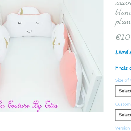
couss
blanc
plum
€10
Livré 
Frais 
Size of 
Selec
Customi
Selec
Version 