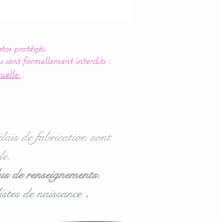
tos protégés.
s sont formellement interdits :
uelle.
lais de fabrication sont
le.
us de renseignements.
istes de naissance
.