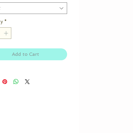
t
ty
*
Add to Cart