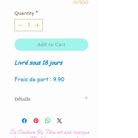
0/500
Quantity
*
Add to Cart
Livré sous 18 jours
Frais de port : 9.90
Détails
Modèle original créé par La
Couture By Titia
La Couture By Titia est une marque
Ce tour de Lit est composé