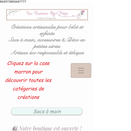
904573893497777
Créations artisanales pour bébé et
enfants
Sacs à main, accessoires & Déco en
petites séries
Artisan éco responsable et éthique
Cliquez sur la case
marron pour
découvrir toutes les
catégories de
créations
Sacs à main
🛍️ Notre boutique est ouverte !