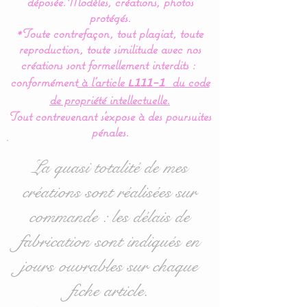
déposée.
Modèles, créations, photos
de 5 coussins en forme de
protégés.
*Toute contrefaçon, tout plagiat, toute
nuages pour une déco de
reproduction, toute similitude avec nos
chambre tout en douceur.
créations sont formellement interdits :
conformément
à l’article
du code
L111-1
Dimensions :
de propriété intellectuelle.
- 1 pour la tête de lit en 60
Tout contrevenant s'expose à des poursuites
cm large x 32 cm haut
pénales.
environ.
- 4 pour pour les côtés en
La quasi totalité de mes
40 cm large x 27 cm haut
créations sont réalisées sur
environ.
commande : les délais de
Le plus
: ce tour de lit
fabrication sont indiqués en
coussin nuage est
jours ouvrables sur chaque
modulable selon vos
fiche article.
souhaits ou vos envies.