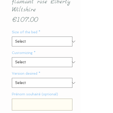
flamant rose Liberty
Wiltshire
Price
€107.00
Size of the bed
*
Customizing
*
Version desired
*
Prénom souhaité (optional)