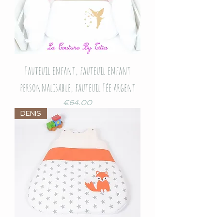
Fauteuil enfant, fauteuil enfant
personnalisable, fauteuil Fée argent
Price
€64.00
DENIS