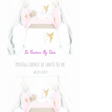
Protège carnet de santé fée or
Price
€21.00