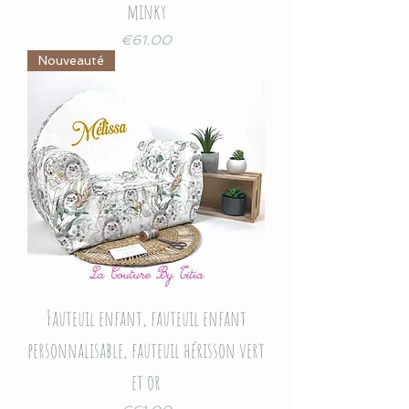
minky
Price
€61.00
Nouveauté
Fauteuil enfant, fauteuil enfant
personnalisable, fauteuil hérisson vert
et or