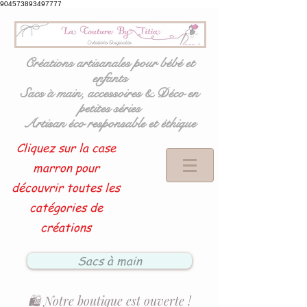
904573893497777
Créations artisanales pour bébé et
enfants
Sacs à main, accessoires & Déco en
petites séries
Artisan éco responsable et éthique
Cliquez sur la case
marron pour
découvrir toutes les
catégories de
créations
Sacs à main
🛍️ Notre boutique est ouverte !