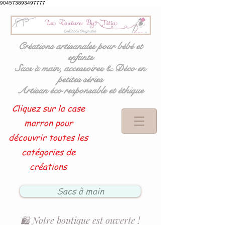
904573893497777
Créations artisanales pour bébé et
enfants
Sacs à main, accessoires & Déco en
petites séries
Artisan éco responsable et éthique
Cliquez sur la case
marron pour
découvrir toutes les
catégories de
créations
Sacs à main
🛍️ Notre boutique est ouverte !