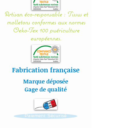
anniversaire ou une
naissance.
Artisan éco-responsable : Tissus et
molletons conformes aux normes
Tous nos fauteuils enfant
Oeko-Tex 100 puériculture
sont entièrement
européennes.
déhoussables et lavables
grâce à un système de
bandes Velcro®
discrètement intégrées
Fabrication française
sous le fauteuil.
Marque déposée
Possibilité d'acheter la
Gage de qualité
housse seule ou le fauteuil
avec sa housse : voir les
options d'achat.
Paiement Sécurisé
Nos fauteuils sont