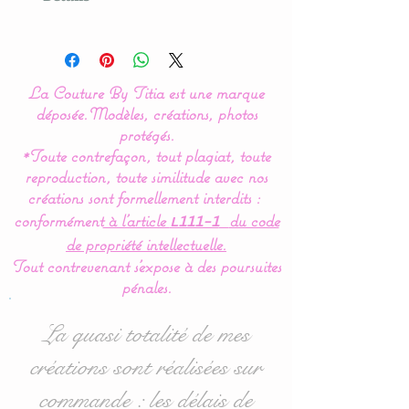
Modèle créé par La Couture
By Titia
La Couture By Titia est une marque
🐻
Un fauteuil enfant
déposée.
Modèles, créations, photos
personnalisé, doux,
protégés.
*Toute contrefaçon, tout plagiat, toute
moelleux et unique
reproduction, toute similitude avec nos
créations sont formellement interdits :
Offrez à votre enfant
conformément
à l’article
du code
L111-1
un
fauteuil personnalisé en
de propriété intellectuelle.
coton Oeko-Tex
, une
Tout contrevenant s'expose à des poursuites
matière
certifiée sans
pénales.
substances nocives
et
respectueuse de la peau
La quasi totalité de mes
des tout-petits. Son
assise
créations sont réalisées sur
ergonomique
et son design
commande : les délais de
épuré en font un
fauteuil