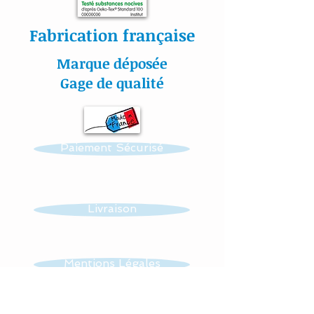
Fabrication française
Toutes nos créations sont
Marque déposée
personnalisables : prénom,
Gage de qualité
couleur et thème.
Réalisation possible de
Paiement Sécurisé
toutes autres créations
dans ce thème : mobile,
guirlande, veilleuse …...
Livraison
Toutes nos matières sont
certifiées aux normes
Mentions Légales
Oeko-Tex.