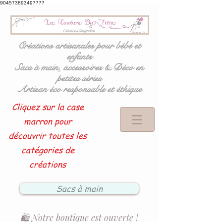
904573893497777
Créations artisanales pour bébé et
enfants
Sacs à main, accessoires & Déco en
petites séries
Artisan éco responsable et éthique
Cliquez sur la case
marron pour
découvrir toutes les
catégories de
créations
Sacs à main
🛍️ Notre boutique est ouverte !