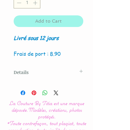
Add to Cart
Livré sous 12 jours
Frais de port : 8.90
Details
Modèle original créé par La
Couture By Titia
La Couture By Titia est une marque
Nos modèles de turbulette,
déposée.
Modèles, créations, photos
gigoteuse sont
protégés.
*Toute contrefaçon, tout plagiat, toute
entièrement réalisés en
reproduction, toute similitude avec nos