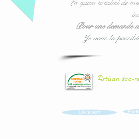
La quasi totalité de me
in
Pour une demande urg
Je vous la possibil
Artisan éco-r
Paie
Livraison