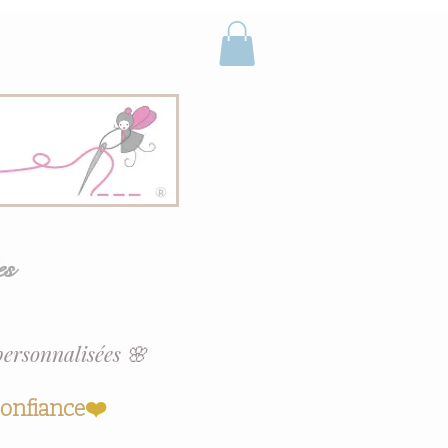
es
personnalisées 🌸
confiance
❤️