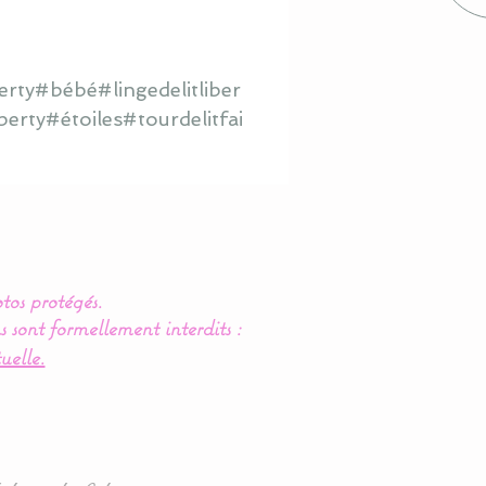
rty#bébé#lingedelitliber
berty#étoiles#tourdelitfai
tos protégés.
s sont formellement interdits :
uelle.