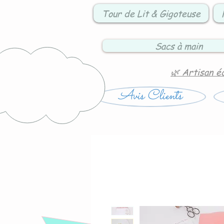
Tour de Lit & Gigoteuse
Sacs à main
🌿 Artisan é
Avis Clients