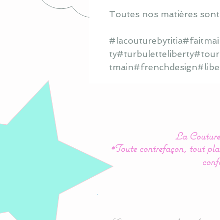
Toutes nos matières sont
#lacouturebytitia#faitm
ty#turbuletteliberty#tour
tmain#frenchdesign#liber
La Couture 
*Toute contrefaçon, tout plag
conf