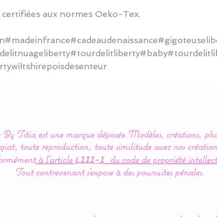
 certifiées aux normes Oeko-Tex.
ain#madeinfrance#cadeaudenaissance#gigoteuselibe
delitnuageliberty#tourdelitliberty#baby#tourdelitli
tywiltshirepoisdesenteur
By Titia est une marque déposée.
Modèles, créations, pho
iat, toute reproduction, toute similitude avec nos création
ormément
à l’article
du code de propriété intellect
L111-1
Tout contrevenant s'expose à des poursuites pénales.