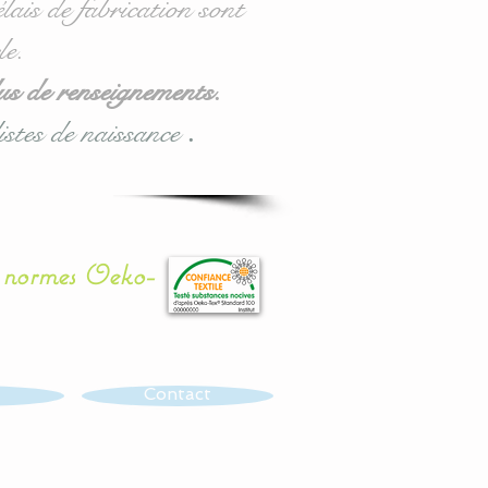
lais de fabrication sont
le.
us de renseignements.
istes de naissance
.
x normes Oeko-
Contact