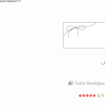
904573893497777
S
🛍️ Notre boutique
⭐⭐⭐⭐⭐
4,9