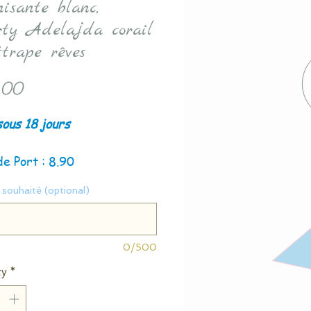
nisante blanc,
rty Adelajda corail
ttrape rêves
Price
.00
sous 18 jours
de Port : 8.90
souhaité (optional)
0/500
ty
*