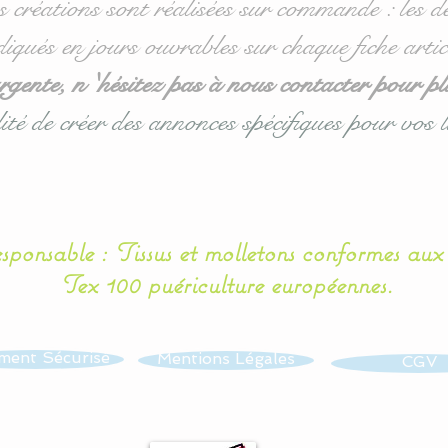
s créations sont réalisées sur commande : les dé
diqués en jours ouvrables sur chaque fiche artic
ente, n 'hésitez pas à nous contacter pour pl
ité de créer des annonces spécifiques pour vos l
esponsable : Tissus et molletons conformes au
Tex 100 puériculture européennes.
ment Sécurisé
Mentions Légales
CGV