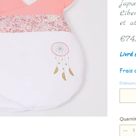
japo
Libe
et a
€74
Livré 
Frais 
Prénom 
Quanti