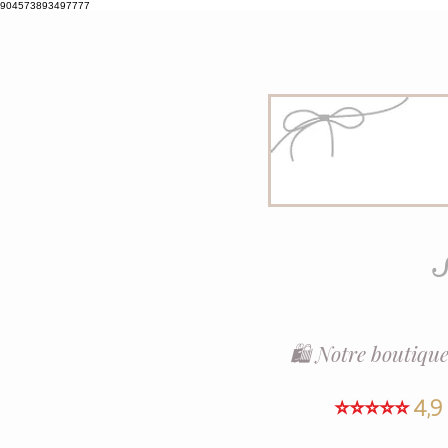
904573893497777
S
🛍️ Notre boutique
⭐⭐⭐⭐⭐
4,9