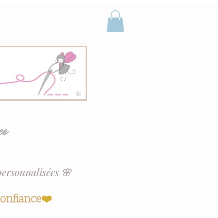
es
personnalisées 🌸
confiance
❤️