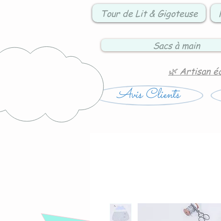
Tour de Lit & Gigoteuse
Sacs à main
🌿 Artisan é
Avis Clients