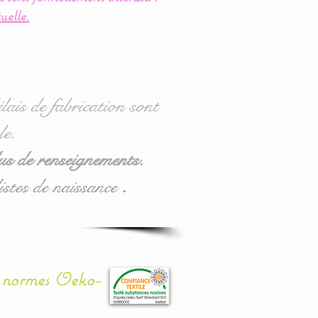
uelle.
lais de fabrication sont
le.
us de renseignements.
istes de naissance
.
x normes Oeko-