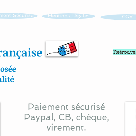
ment Sécurisé
Mentions Légales
CGV
rançaise
Retrouve
osée
lité
Paiement sécurisé
Paypal, CB, chèque,
virement.