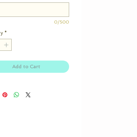
0/500
ty
*
Add to Cart