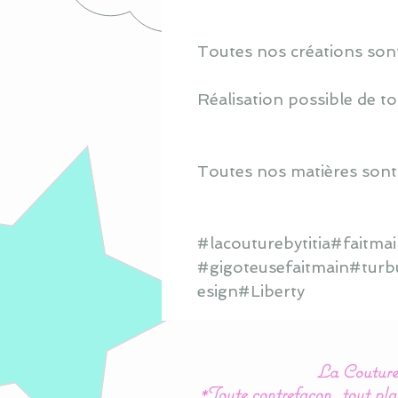
Toutes nos créations sont
Réalisation possible de to
Toutes nos matières sont
#lacouturebytitia#faitm
#gigoteusefaitmain#turb
esign#Liberty
La Couture 
*Toute contrefaçon, tout plag