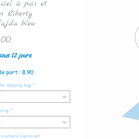
 ciel à pois et
es Liberty
ajda bleu
Price
.00
sous 12 jours
de port : 8.90
the sleeping bag
*
t
zing
*
t
souhaité (optional)