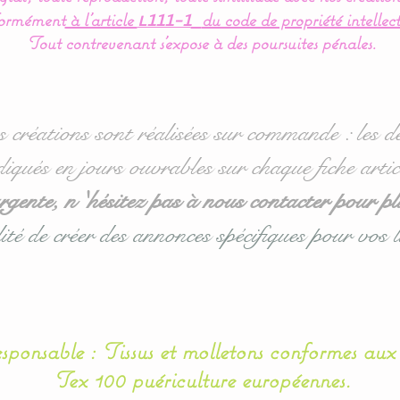
ormément
à l’article
du code de propriété intellect
L111-1
Tout contrevenant s'expose à des poursuites pénales.
s créations sont réalisées sur commande : les dé
diqués en jours ouvrables sur chaque fiche artic
ente, n 'hésitez pas à nous contacter pour pl
ité de créer des annonces spécifiques pour vos l
esponsable : Tissus et molletons conformes au
Tex 100 puériculture européennes.