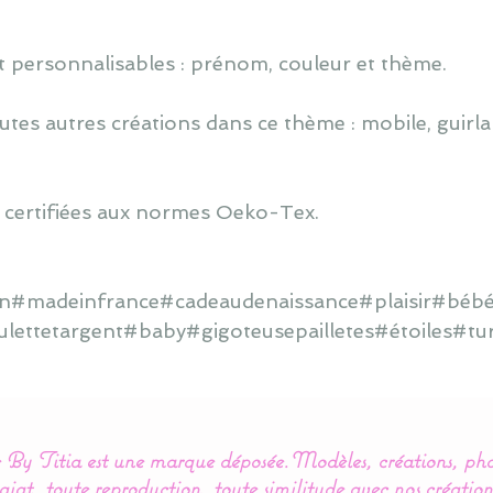
 personnalisables : prénom, couleur et thème.
utes autres créations dans ce thème : mobile, guirlan
 certifiées aux normes Oeko-Tex.
ain#madeinfrance#cadeaudenaissance#plaisir#bébé#
ulettetargent#baby#gigoteusepailletes#étoiles#tu
By Titia est une marque déposée.
Modèles, créations, pho
iat, toute reproduction, toute similitude avec nos création