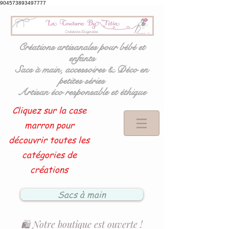
904573893497777
Créations artisanales pour bébé et
enfants
Sacs à main, accessoires & Déco en
petites séries
Artisan éco responsable et éthique
Cliquez sur la case
marron pour
découvrir toutes les
catégories de
créations
Sacs à main
🛍️ Notre boutique est ouverte !