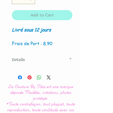
Add to Cart
Livré sous 12 jours
Frais de Port : 8.90
Details
Modèle original créé par La
Couture By Titia
La Couture By Titia est une marque
déposée.
Modèles, créations, photos
Nos modèles de turbulette,
protégés.
*Toute contrefaçon, tout plagiat, toute
gigoteuse sont
reproduction, toute similitude avec nos
entièrement réalisés en