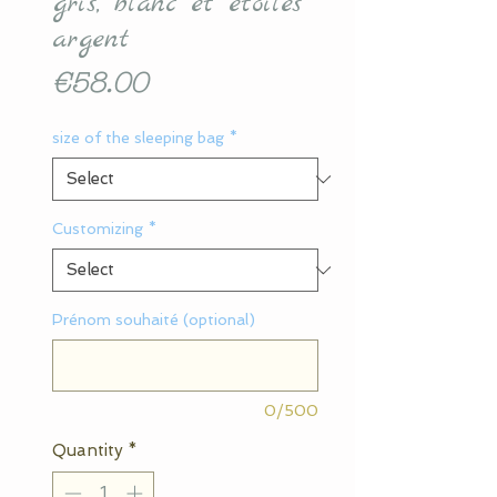
gris, blanc et étoiles
argent
Price
€58.00
size of the sleeping bag
*
Customizing
*
Prénom souhaité (optional)
0/500
Quantity
*