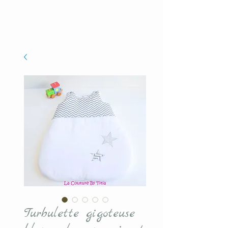
Turbulette gigoteuse