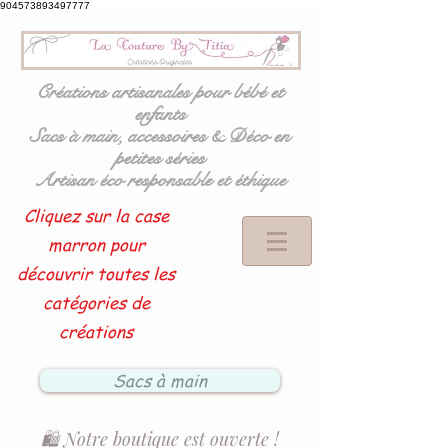
904573893497777
Créations artisanales pour bébé et
enfants
Sacs à main, accessoires & Déco en
petites séries
Artisan éco responsable et éthique
Cliquez sur la case
marron pour
découvrir toutes les
catégories de
créations
Sacs à main
🛍️ Notre boutique est ouverte !