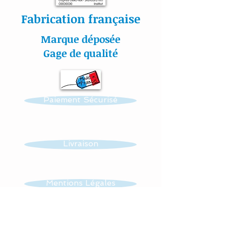
pas à me contacter.
Fabrication française
Marque déposée
Toutes nos créations sont
Gage de qualité
personnalisables : prénom,
couleur et thème.
Paiement Sécurisé
Réalisation possible de
toutes autres créations
dans ce thème : mobile,
guirlande, veilleuse …...
Livraison
Toutes nos matières sont
Mentions Légales
certifiées aux normes
Oeko-Tex.
CGV