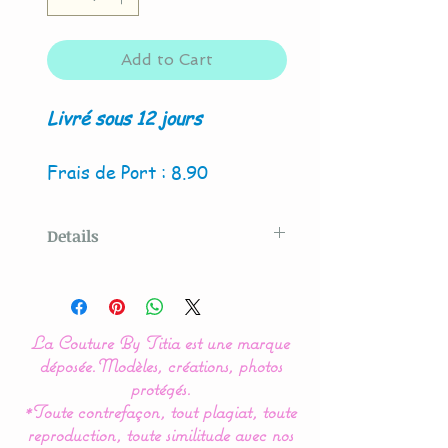
Add to Cart
Livré sous 12 jours
Frais de Port : 8.90
Details
Modèle original créé par La
Couture By Titia
La Couture By Titia est une marque
déposée.
Modèles, créations, photos
Nos modèles de turbulette,
protégés.
*Toute contrefaçon, tout plagiat, toute
gigoteuse sont
reproduction, toute similitude avec nos
entièrement réalisés en