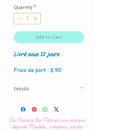
Quantity
*
Add to Cart
Livré sous 12 jours
Frais de port : 8.90
Details
Modèle original créé par La
Couture By Titia
La Couture By Titia est une marque
Nos modèles de turbulette,
déposée.
Modèles, créations, photos