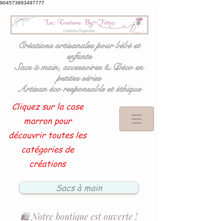
904573893497777
Créations artisanales pour bébé et
enfants
Sacs à main, accessoires & Déco en
petites séries
Artisan éco responsable et éthique
Cliquez sur la case
marron pour
découvrir toutes les
catégories de
créations
Sacs à main
🛍️ Notre boutique est ouverte !