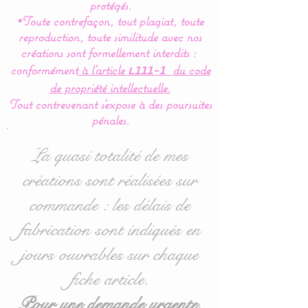
gigoteuse sont
protégés.
*Toute contrefaçon, tout plagiat, toute
entièrement réalisés en
reproduction, toute similitude avec nos
coton aux normes OEKO
créations sont formellement interdits :
TEX 100 Normes
conformément
à l’article
du code
L111-1
Européennes (Made in
de propriété intellectuelle.
France) pour en faire un
Tout contrevenant s'expose à des poursuites
vrai nid douillet et
pénales.
confortable.
La quasi totalité de mes
Pour le confort et le bien-
créations sont réalisées sur
être de bébé, la gigoteuse
commande : les délais de
est entièrement doublée de
ouatine ce qui lui donne un
fabrication sont indiqués en
moelleux idéal.
jours ouvrables sur chaque
fiche article.
Cette turbulette, gigoteuse
se ferme à l’aide d’une
Pour une demande urgente,