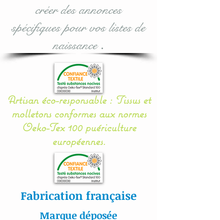
créer des annonces
Il se noue facilement aux
spécifiques pour vos listes de
barreaux du lit grâce à 12
naissance
.
petits rubans en sergé
coton.
Mes appliqués sont «
Artisan éco-responsable : Tissus et
cousu mains » et non
molletons conformes aux normes
thermo- collés ce qui
Oeko-Tex 100 puériculture
assure une véritable
européennes.
longévité à votre article.
Toutes nos
confections sont
Fabrication française
personnalisables : prénom,
couleur et thème.
Marque déposée