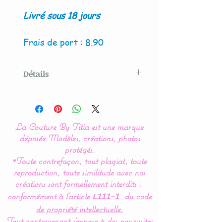
Livré sous 18 jours
Frais de port : 8.90
Détails
Modèle original créé par La
Couture By Titia
La Couture By Titia est une marque
Le tour de Lit est composé
déposée.
Modèles, créations, photos
de 3 coussins ( 60 x 45 cm)
protégés.
*Toute contrefaçon, tout plagiat, toute
: 1 pour la tête de lit et 2
reproduction, toute similitude avec nos
autres pour les côtés.
créations sont formellement interdits :
conformément
à l’article
du code
L111-1
Idéal pour les lits bébés de
de propriété intellectuelle.
60 x 120 cm mais
Tout contrevenant s'expose à des poursuites