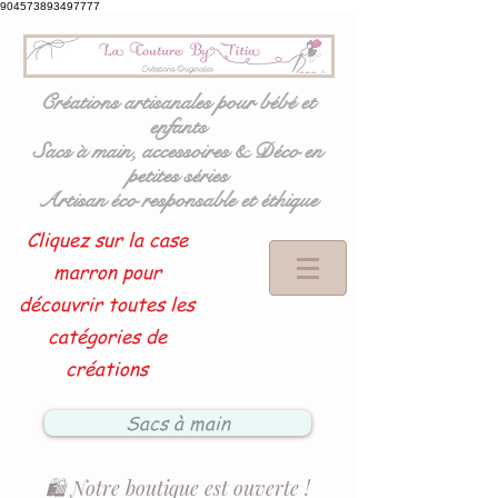
904573893497777
Créations artisanales pour bébé et
enfants
Sacs à main, accessoires & Déco en
petites séries
Artisan éco responsable et éthique
Cliquez sur la case
marron pour
découvrir toutes les
catégories de
créations
Sacs à main
🛍️ Notre boutique est ouverte !