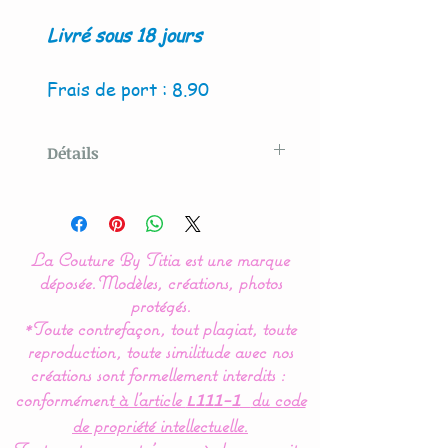
Livré sous 18 jours
Frais de port : 8.90
Détails
Modèle original créé par La
Couture By Titia
La Couture By Titia est une marque
Le tour de Lit est composé
déposée.
Modèles, créations, photos
de 3 coussins ( 60 x 45 cm)
protégés.
*Toute contrefaçon, tout plagiat, toute
: 1 pour la tête de lit et 2
reproduction, toute similitude avec nos
autres pour les côtés.
créations sont formellement interdits :
conformément
à l’article
du code
L111-1
Ce tour de lit Liberty
de propriété intellectuelle.
comporte une poche pour