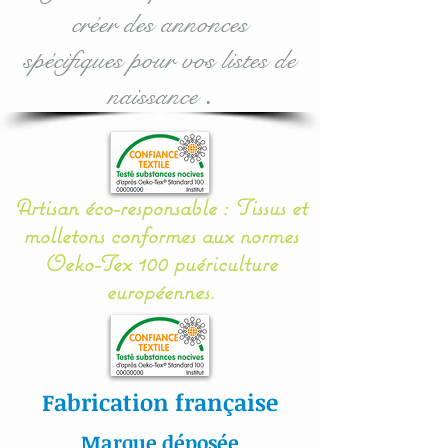
créer des annonces
Hypoallergénique) se qui
assurent une sécurité, une
spécifiques pour vos listes de
douceur et un moelleux à
naissance
.
votre bébé.
Il se noue facilement aux
barreaux du lit grâce à 12
Artisan éco-responsable : Tissus et
petits rubans en sergé
molletons conformes aux normes
coton.
Oeko-Tex 100 puériculture
européennes.
Nos appliqués sont «
cousu mains » et non
thermo- collés ce qui
assure une véritable
Fabrication française
longévité à votre article.
Marque déposée