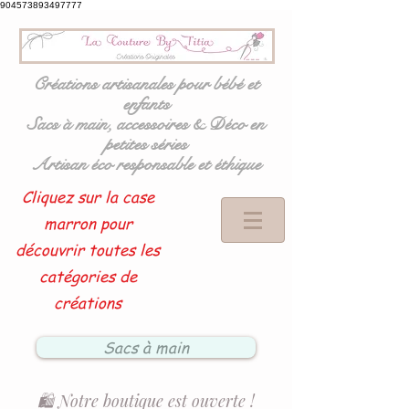
904573893497777
Créations artisanales pour bébé et
enfants
Sacs à main, accessoires & Déco en
petites séries
Artisan éco responsable et éthique
Cliquez sur la case
marron pour
découvrir toutes les
catégories de
créations
Sacs à main
🛍️ Notre boutique est ouverte !