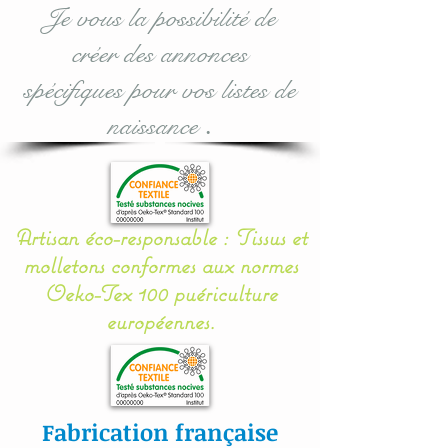
douceur et un moelleux à
Je vous la possibilité de
votre bébé.
créer des annonces
Il se noue facilement aux
spécifiques pour vos listes de
barreaux du lit grâce à 12
naissance
.
petits rubans en sergé
coton.
Mes appliqués sont «
Artisan éco-responsable : Tissus et
cousu mains » et non
molletons conformes aux normes
thermo- collés ce qui
Oeko-Tex 100 puériculture
assure une véritable
européennes.
longévité à votre article.
Toutes nos
confections sont
Fabrication française
personnalisables : prénom,