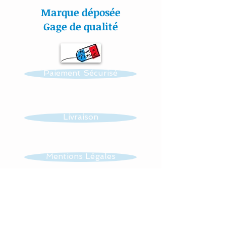
couleur et thème.
Marque déposée
Gage de qualité
Réalisation possible de
toutes autres créations
dans ce thème : mobile,
Paiement Sécurisé
guirlande, veilleuse …...
Toutes mes matières sont
certifiées aux normes
Livraison
Oeko-Tex.
Mentions Légales
#lacouturebytitia#faitmain
#madeinfrance#cadeaude
CGV
naissance#plaisir#bébé#li
ngedelit#mobilemusical#é
veildebébé#décorationenf