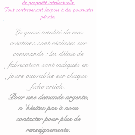
de propriété intellectuelle.
60 x 120 cm mais
Tout contrevenant s'expose à des poursuites
également disponible en
pénales.
70/140 : voir options
d'achat lors de la
La quasi totalité de mes
validation.
créations sont réalisées sur
commande : les délais de
Pour toute demande
personnalisée, n'hésitez
fabrication sont indiqués en
pas à me contacter.
jours ouvrables sur chaque
fiche article.
Entièrement réalisé en
coton, les coussins sont
Pour une demande urgente,
molletonnés et doublés
n 'hésitez pas à nous
(100 % ouatine
contacter pour plus de
Hypoallergénique) se qui
assurent une sécurité, une
renseignements.