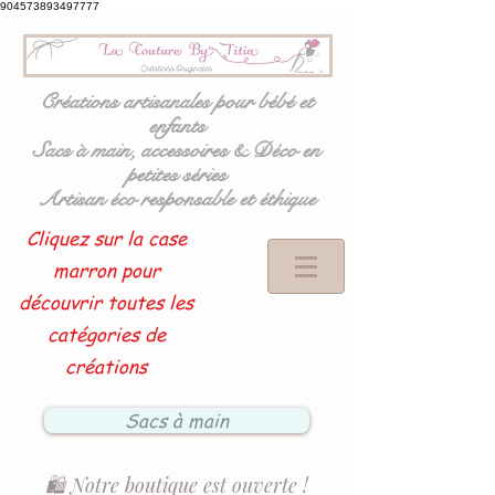
904573893497777
Créations artisanales pour bébé et
enfants
Sacs à main, accessoires & Déco en
petites séries
Artisan éco responsable et éthique
Cliquez sur la case
marron pour
découvrir toutes les
catégories de
créations
Sacs à main
🛍️ Notre boutique est ouverte !