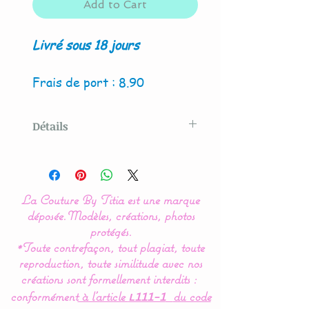
Add to Cart
Livré sous 18 jours
Frais de port : 8.90
Détails
Modèle original créé par La
Couture By Titia
La Couture By Titia est une marque
Le tour de Lit est composé
déposée.
Modèles, créations, photos
de 3 coussins ( 60 x 45 cm)
protégés.
*Toute contrefaçon, tout plagiat, toute
: 1 pour la tête de lit et 2
reproduction, toute similitude avec nos
autres pour les côtés.
créations sont formellement interdits :
conformément
à l’article
du code
L111-1
Idéal pour les lits bébés de