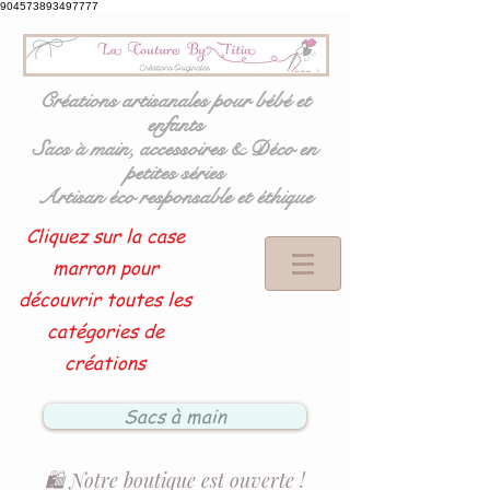
904573893497777
Créations artisanales pour bébé et
enfants
Sacs à main, accessoires & Déco en
petites séries
Artisan éco responsable et éthique
Cliquez sur la case
marron pour
découvrir toutes les
catégories de
créations
Sacs à main
🛍️ Notre boutique est ouverte !