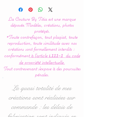
Original model created
by
La Couture By Titia
La Couture By Titia est une marque
Valance
:
déposée.
Modèles, créations, photos
This bed bumper is
protégés.
*Toute contrefaçon, tout plagiat, toute
composed of 5 cushions in
reproduction, toute similitude avec nos
the shape of clouds for a
créations sont formellement interdits :
soft bedroom decoration.
conformément
à l’article
du code
L111-1
de propriété intellectuelle.
Dimensions
:
Tout contrevenant s'expose à des poursuites
- 1 for the headboard,
pénales.
approximately 60 cm wide
x 32 cm high.
La quasi totalité de mes
- 4 for the sides 40 cm
créations sont réalisées sur
wide x 27cm high
commande : les délais de
approximately.
fabrication sont indiqués en