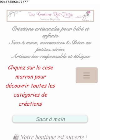
904573893497777
Créations artisanales pour bébé et
enfants
Sacs à main, accessoires & Déco en
petites séries
Artisan éco responsable et éthique
Cliquez sur la case
marron pour
découvrir toutes les
catégories de
créations
Sacs à main
🛍️ Notre boutique est ouverte !