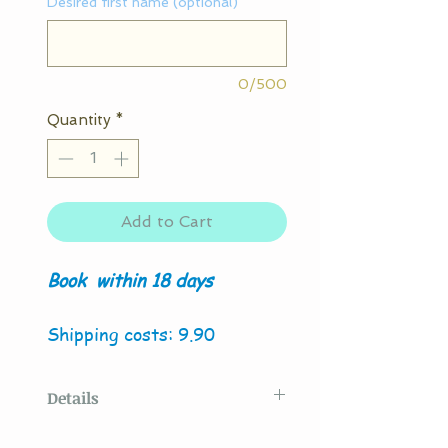
Desired first name (optional)
0/500
Quantity
*
Add to Cart
Book
within 18 days
Shipping costs: 9.90
Details
Original model created
by