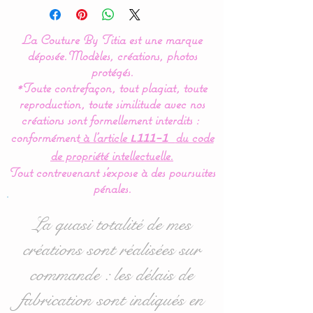
La Couture By Titia
La Couture By Titia est une marque
Possibility of creation with
déposée.
Modèles, créations, photos
4 owls and / or fox.
protégés.
*Toute contrefaçon, tout plagiat, toute
reproduction, toute similitude avec nos
Valance
:
créations sont formellement interdits :
This panda cloud bed
conformément
à l’article
du code
L111-1
tower consists of 5
de propriété intellectuelle.
cushions in the shape of
Tout contrevenant s'expose à des poursuites
clouds and panda for a
pénales.
gentle bedroom decor.
La quasi totalité de mes
Dimensions
:
créations sont réalisées sur
- 1 cloud for the
commande : les délais de
headboard approximately
60 cm wide x 32 cm high.
fabrication sont indiqués en