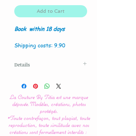
Add to Cart
Book
within 18 days
Shipping costs: 9.90
Details
Original model created
by
La Couture By Titia
La Couture By Titia est une marque
Possibility of creation with
déposée.
Modèles, créations, photos
4 owls and / or koala fox.
protégés.
*Toute contrefaçon, tout plagiat, toute
reproduction, toute similitude avec nos
This koala cloud bed
créations sont formellement interdits :
bumper is composed of 5