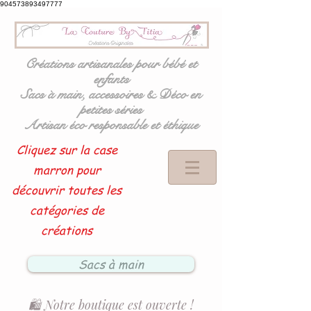
904573893497777
Créations artisanales pour bébé et
enfants
Sacs à main, accessoires & Déco en
petites séries
Artisan éco responsable et éthique
Cliquez sur la case
marron pour
découvrir toutes les
catégories de
créations
Sacs à main
🛍️ Notre boutique est ouverte !