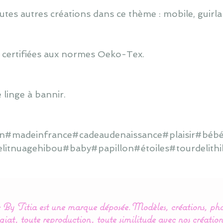
utes autres créations dans ce thème : mobile, guirlan
 certifiées aux normes Oeko-Tex.
 linge à bannir.
ain#madeinfrance#cadeaudenaissance#plaisir#bébé
elitnuagehibou#baby#papillon#étoiles#tourdelit
By Titia est une marque déposée.
Modèles, créations, pho
iat, toute reproduction, toute similitude avec nos création