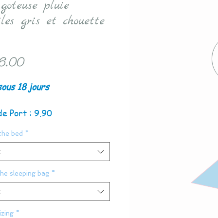
igoteuse pluie
iles gris et chouette
Price
6.00
sous 18 jours
de Port : 9.90
the bed
*
t
the sleeping bag
*
t
zing
*