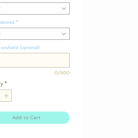
t
desired
*
t
souhaité (optional)
0/500
ty
*
Add to Cart