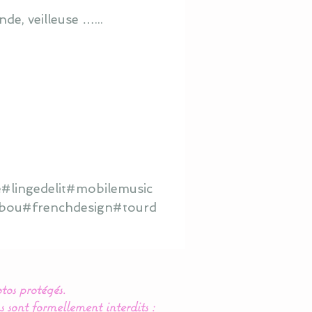
de, veilleuse …...
#lingedelit#mobilemusic
hibou#frenchdesign#tourd
tos protégés.
s sont formellement interdits :