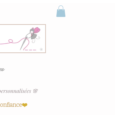
es
personnalisées 🌸
confiance
❤️