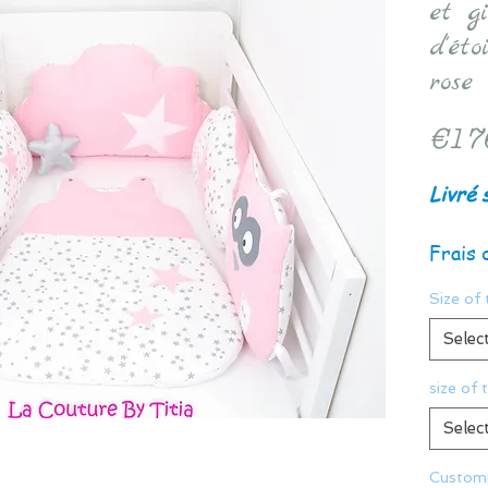
et g
d'éto
rose
€17
Livré 
Frais 
Size of 
Selec
size of 
Selec
Customi