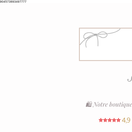
904573893497777
S
🛍️ Notre boutique
⭐⭐⭐⭐⭐
4,9