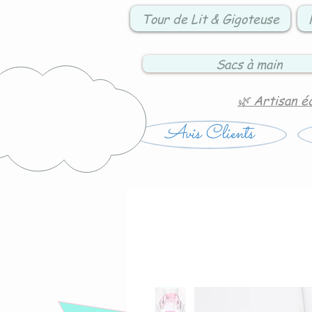
Tour de Lit & Gigoteuse
Sacs à main
🌿 Artisan é
Avis Clients