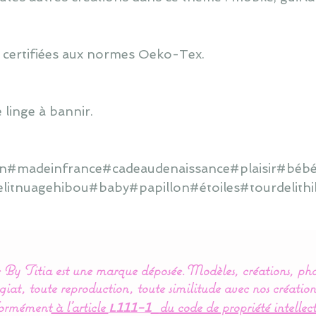
 certifiées aux normes Oeko-Tex.
 linge à bannir.
ain#madeinfrance#cadeaudenaissance#plaisir#bébé
elitnuagehibou#baby#papillon#étoiles#tourdelit
By Titia est une marque déposée.
Modèles, créations, pho
iat, toute reproduction, toute similitude avec nos création
ormément
à l’article
du code de propriété intellect
L111-1