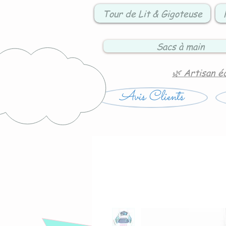
Tour de Lit & Gigoteuse
Sacs à main
🌿 Artisan é
Avis Clients