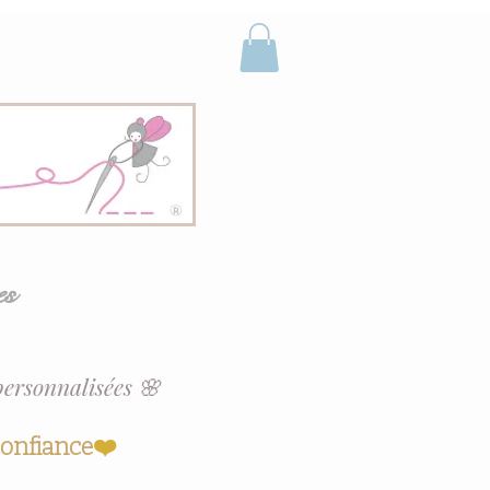
es
personnalisées 🌸
confiance
❤️