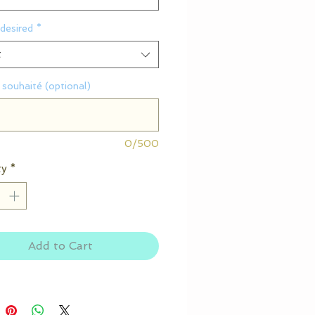
desired
*
t
souhaité (optional)
0/500
ty
*
Add to Cart