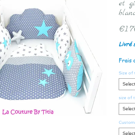
et gi
blanc
€17
Livré 
Frais 
Size of 
Selec
size of 
Selec
Customi
Selec