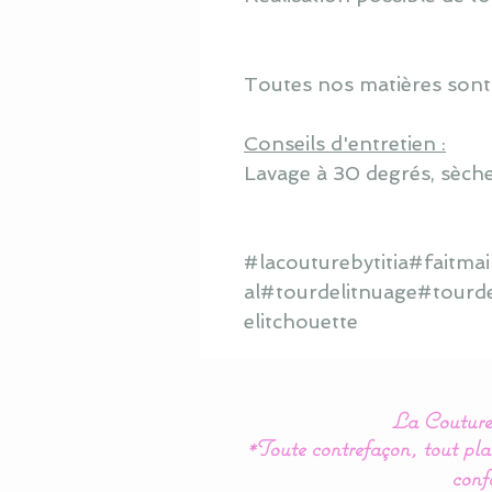
Toutes nos matières sont
Conseils d'entretien :
Lavage à 30 degrés, sèche
#lacouturebytitia#faitm
al#tourdelitnuage#tourd
elitchouette
La Couture 
*Toute contrefaçon, tout plag
conf