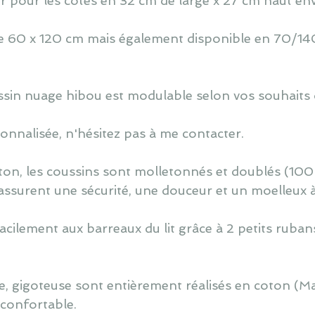
r pour les côtés en 32 cm de large x 27 cm haut env
 de 60 x 120 cm mais également disponible en 70/140
oussin nuage hibou est modulable selon vos souhaits 
nnalisée, n'hésitez pas à me contacter.
ton, les coussins sont molletonnés et doublés (100
assurent une sécurité, une douceur et un moelleux 
cilement aux barreaux du lit grâce à 2 petits ruban
, gigoteuse sont entièrement réalisés en coton (M
t confortable.