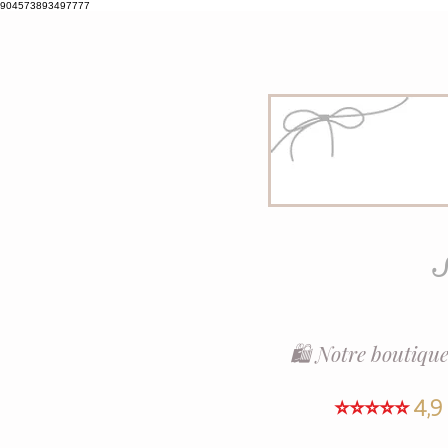
904573893497777
S
🛍️ Notre boutique
⭐⭐⭐⭐⭐
4,9