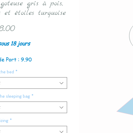
goteuse gris à pois,
 et étoiles turquoise
Price
6.00
sous 18 jours
de Port : 9.90
the bed
*
t
the sleeping bag
*
t
zing
*
t