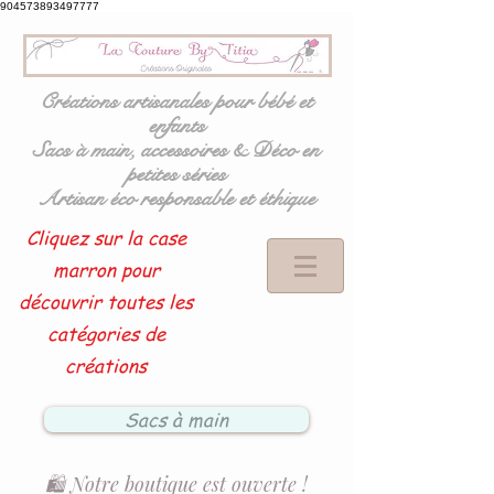
904573893497777
Créations artisanales pour bébé et
enfants
Sacs à main, accessoires & Déco en
petites séries
Artisan éco responsable et éthique
Cliquez sur la case
marron pour
découvrir toutes les
catégories de
créations
Sacs à main
🛍️ Notre boutique est ouverte !