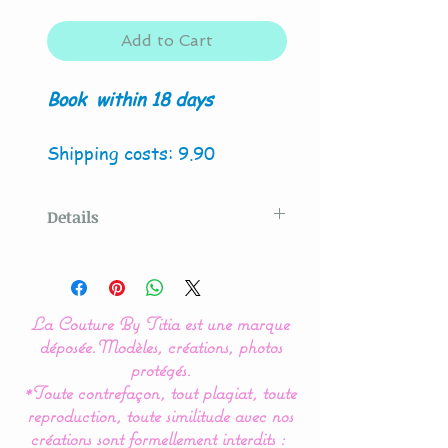
Add to Cart
Book
within 18 days
Shipping costs: 9.90
Details
Original model created
by
La Couture By Titia
La Couture By Titia est une marque
Possibility of creation with
déposée.
Modèles, créations, photos
4 owls and / or fox.
protégés.
*Toute contrefaçon, tout plagiat, toute
reproduction, toute similitude avec nos
This owl or owl cloud bed
créations sont formellement interdits :
bumper is composed of 5