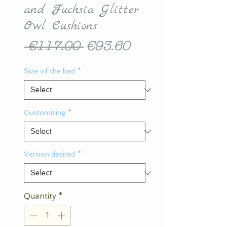
and Fuchsia Glitter
Owl Cushions
Regular
Sale
 €117.00 
€93.60
Price
Price
Size of the bed
*
Customizing
*
Version desired
*
Quantity
*