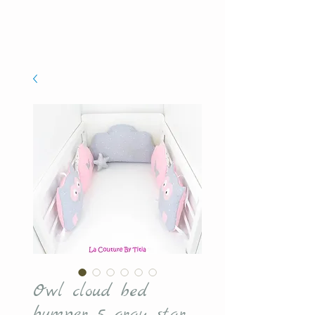
Owl cloud bed
bumper 5 gray star