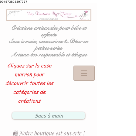
904573893497777
Créations artisanales pour bébé et
enfants
Sacs à main, accessoires & Déco en
petites séries
Artisan éco responsable et éthique
Cliquez sur la case
marron pour
découvrir toutes les
catégories de
créations
Sacs à main
🛍️ Notre boutique est ouverte !