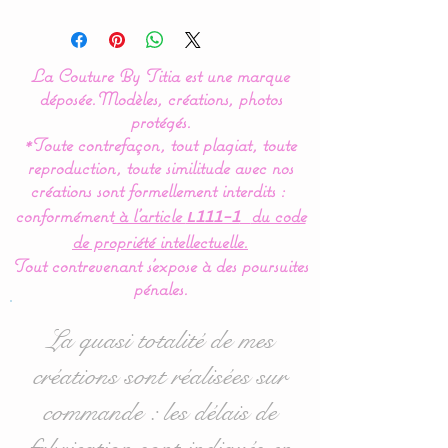
Original model created
by
La Couture By Titia
La Couture By Titia est une marque
Valance
:
déposée.
Modèles, créations, photos
This bed bumper is
protégés.
*Toute contrefaçon, tout plagiat, toute
composed of 5 cushions in
reproduction, toute similitude avec nos
the shape of clouds for a
créations sont formellement interdits :
soft bedroom decoration.
conformément
à l’article
du code
L111-1
de propriété intellectuelle.
Dimensions
:
Tout contrevenant s'expose à des poursuites
- 1 for the headboard,
pénales.
approximately 60 cm wide
x 32 cm high.
La quasi totalité de mes
- 4 for the sides 40 cm
créations sont réalisées sur
wide x 27 cm high
commande : les délais de
approximately.
fabrication sont indiqués en