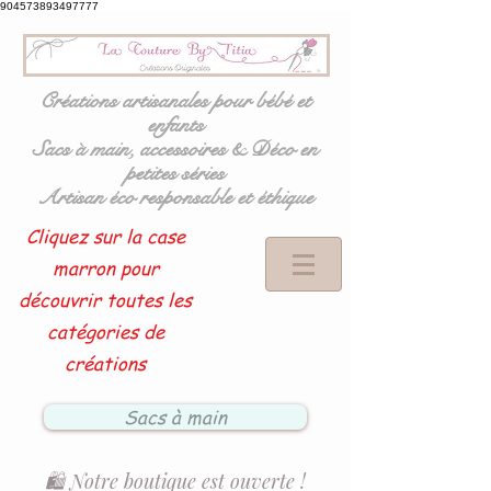
904573893497777
Créations artisanales pour bébé et
enfants
Sacs à main, accessoires & Déco en
petites séries
Artisan éco responsable et éthique
Cliquez sur la case
marron pour
découvrir toutes les
catégories de
créations
Sacs à main
🛍️ Notre boutique est ouverte !