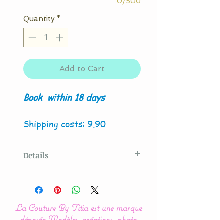
0/500
Quantity
*
Add to Cart
Book
within 18 days
Shipping costs: 9.90
Details
Original model created
by
La Couture By Titia
La Couture By Titia est une marque
déposée.
Modèles, créations, photos