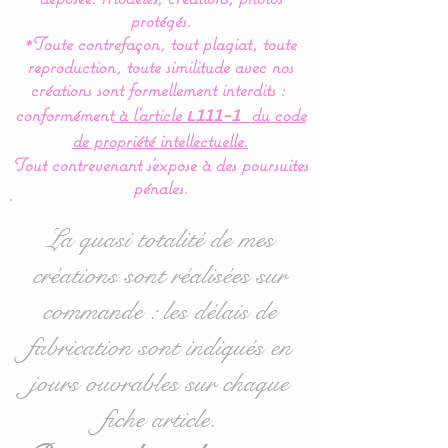
Valance
:
protégés.
*Toute contrefaçon, tout plagiat, toute
This bed bumper is
reproduction, toute similitude avec nos
composed of 5 cushions in
créations sont formellement interdits :
the shape of clouds for a
conformément
à l’article
du code
L111-1
soft bedroom decoration.
de propriété intellectuelle.
Tout contrevenant s'expose à des poursuites
Dimensions
:
pénales.
- 1 for the headboard,
approximately 60 cm wide
La quasi totalité de mes
x 32 cm high.
créations sont réalisées sur
- 4 for the sides 40 cm
commande : les délais de
wide x 27 cm high
approximately.
fabrication sont indiqués en
jours ouvrables sur chaque
Ideal for 60 x 120 cm cots
fiche article.
but also available in