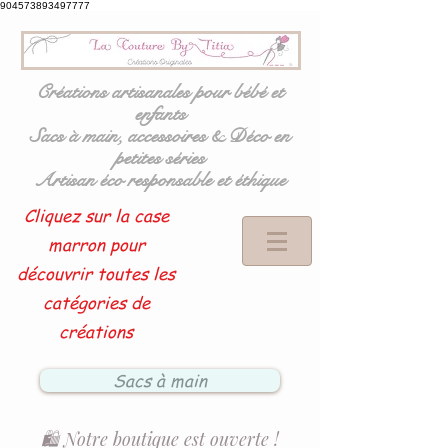
904573893497777
Créations artisanales pour bébé et
enfants
Sacs à main, accessoires & Déco en
petites séries
Artisan éco responsable et éthique
Cliquez sur la case
marron pour
découvrir toutes les
catégories de
créations
Sacs à main
🛍️ Notre boutique est ouverte !