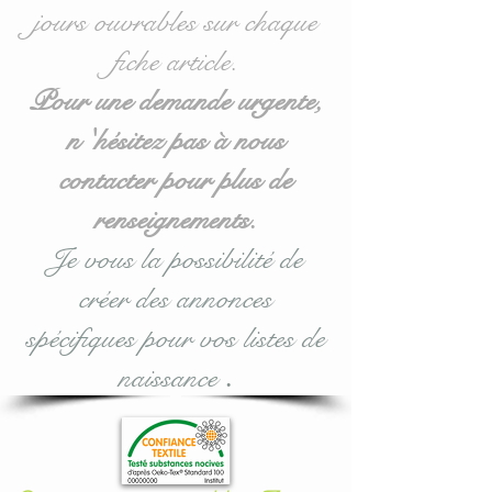
jours ouvrables sur chaque
Ideal for 60 x 120 cm cots
fiche article.
but also available in
70/140: see purchase
Pour une demande urgente,
options during validation.
n 'hésitez pas à nous
contacter pour plus de
most
: this cloud cushion
bed bumper is modular
renseignements.
according to your wishes
Je vous la possibilité de
or desires.
créer des annonces
For any personalized
spécifiques pour vos listes de
request, do not hesitate to
naissance
.
contact me.
Entirely made of cotton,
the cushions are fleece and