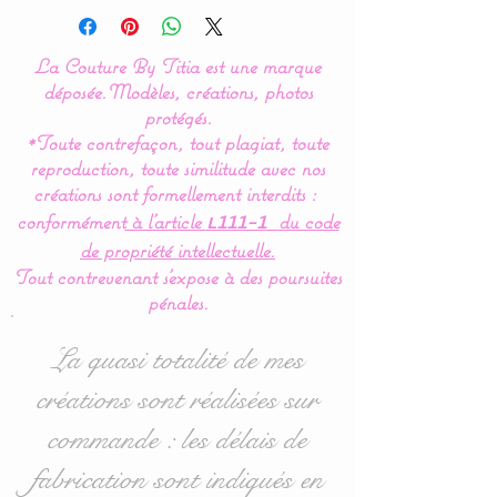
La Couture By Titia
La Couture By Titia est une marque
déposée.
Modèles, créations, photos
Valance
:
protégés.
*Toute contrefaçon, tout plagiat, toute
This bed bumper is
reproduction, toute similitude avec nos
composed of 5 cushions in
créations sont formellement interdits :
the shape of clouds for a
conformément
à l’article
du code
L111-1
soft bedroom decoration.
de propriété intellectuelle.
Tout contrevenant s'expose à des poursuites
Dimensions
:
pénales.
- 1 for the headboard,
approximately 60 cm wide
La quasi totalité de mes
x 32 cm high.
créations sont réalisées sur
- 4 for the sides 40 cm
commande : les délais de
wide x 27 cm high
approximately.
fabrication sont indiqués en