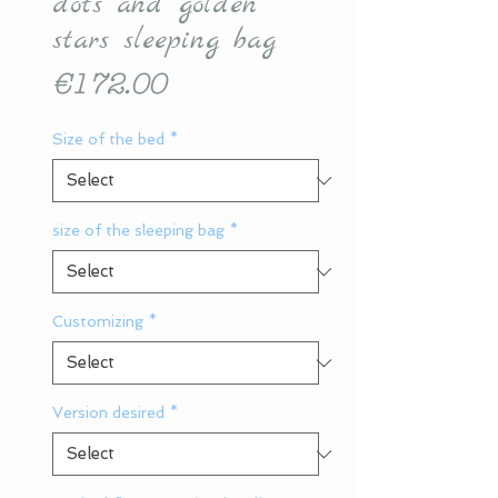
dots and golden
stars sleeping bag
Price
€172.00
Size of the bed
*
size of the sleeping bag
*
Customizing
*
Version desired
*