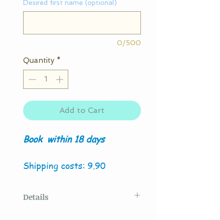
Desired first name (optional)
0/500
Quantity
*
Add to Cart
Book
within 18 days
Shipping costs: 9.90
Details
Original model created
by