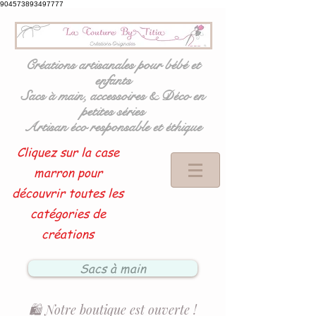
904573893497777
Créations artisanales pour bébé et
enfants
Sacs à main, accessoires & Déco en
petites séries
Artisan éco responsable et éthique
Cliquez sur la case
marron pour
découvrir toutes les
catégories de
créations
Sacs à main
🛍️ Notre boutique est ouverte !