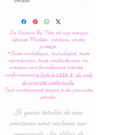
Details
Original model created
by
La Couture By Titia
La Couture By Titia est une marque
Valance
:
déposée.
Modèles, créations, photos
This bed bumper is
protégés.
*Toute contrefaçon, tout plagiat, toute
composed of 5 cushions in
reproduction, toute similitude avec nos
the shape of clouds for a
créations sont formellement interdits :
soft bedroom decoration.
conformément
à l’article
du code
L111-1
de propriété intellectuelle.
Dimensions
:
Tout contrevenant s'expose à des poursuites
- 1 for the headboard,
pénales.
approximately 60 cm wide
x 32 cm high.
La quasi totalité de mes
- 4 for the sides 40 cm
créations sont réalisées sur
wide x 27 cm high
commande : les délais de
approximately.