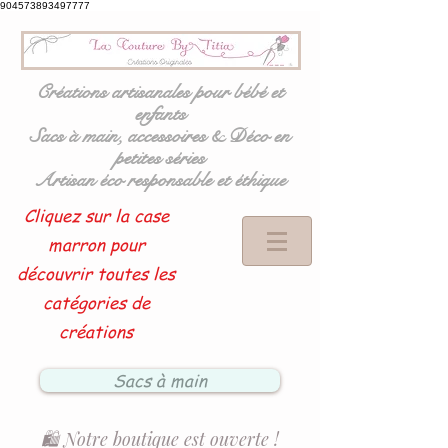
904573893497777
Créations artisanales pour bébé et
enfants
Sacs à main, accessoires & Déco en
petites séries
Artisan éco responsable et éthique
Cliquez sur la case
marron pour
découvrir toutes les
catégories de
créations
Sacs à main
🛍️ Notre boutique est ouverte !