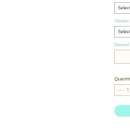
Selec
Version 
Selec
Desired 
Quanti