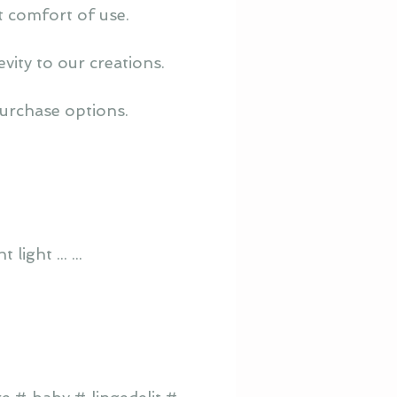
t comfort of use.
ity to our creations.
purchase options.
ight ... ...