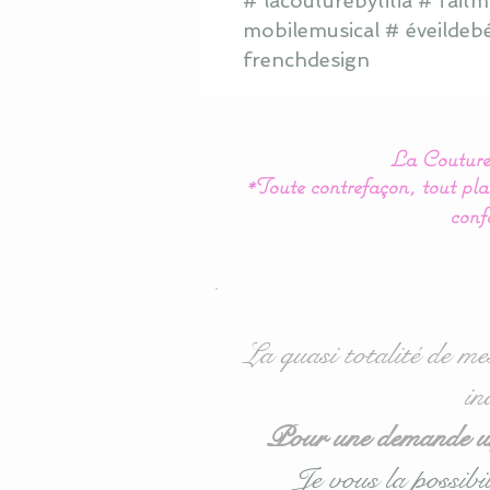
# lacouturebytitia # fait
mobilemusical # éveildeb
frenchdesign
La Couture 
*Toute contrefaçon, tout plag
conf
La quasi totalité de me
in
Pour une demande urg
Je vous la possibil