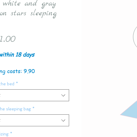
, white and gray
ron stars sleeping
Price
1.00
within 18 days
ng costs: 9.90
the bed
*
t
the sleeping bag
*
t
zing
*