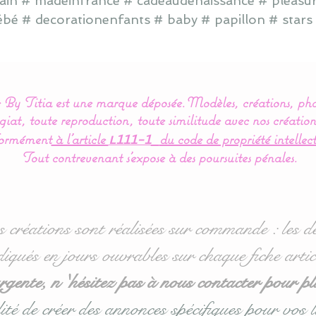
main # madeinfrance # cadeaudenaissance # pleasur
ébé # decorationenfants # baby # papillon # stars 
By Titia est une marque déposée.
Modèles, créations, pho
iat, toute reproduction, toute similitude avec nos création
ormément
à l’article
du code de propriété intellect
L111-1
Tout contrevenant s'expose à des poursuites pénales.
s créations sont réalisées sur commande : les dé
diqués en jours ouvrables sur chaque fiche artic
ente, n 'hésitez pas à nous contacter pour pl
ité de créer des annonces spécifiques pour vos l