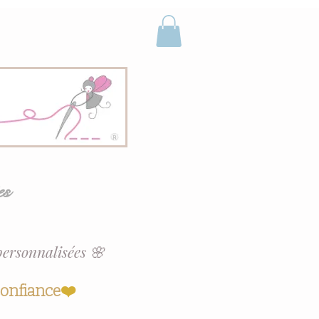
es
personnalisées 🌸
confiance
❤️