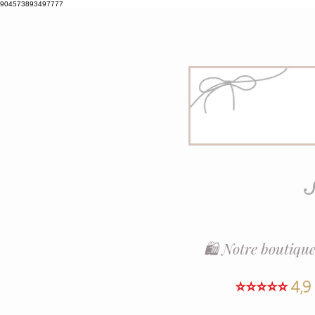
904573893497777
S
🛍️ Notre boutique
⭐⭐⭐⭐⭐
4,9