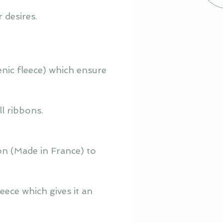
 desires.
enic fleece) which ensure
ll ribbons.
on (Made in France) to
eece which gives it an