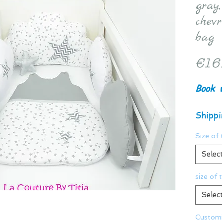
gray
chev
bag
€16
Book
Shippi
Size of 
Selec
size of 
Selec
Customi