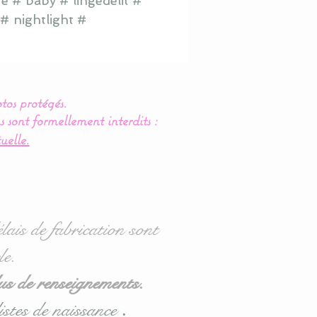
e # baby # lingedelit #
# nightlight #
tos protégés.
s sont formellement interdits :
uelle.
lais de fabrication sont
le.
us de renseignements.
istes de naissance
.