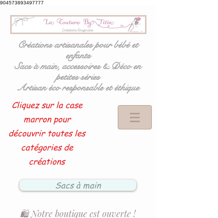
904573893497777
Créations artisanales pour bébé et
enfants
Sacs à main, accessoires & Déco en
petites séries
Artisan éco responsable et éthique
Cliquez sur la case
marron pour
découvrir toutes les
catégories de
créations
Sacs à main
🛍️ Notre boutique est ouverte !