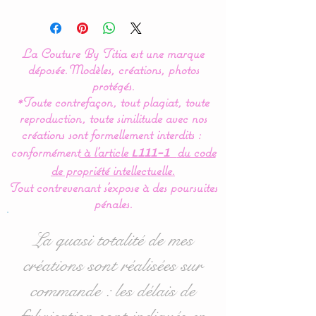
Original model created
by
La Couture By Titia
La Couture By Titia est une marque
Valance
:
déposée.
Modèles, créations, photos
This bed bumper is
protégés.
*Toute contrefaçon, tout plagiat, toute
composed of 5 cushions in
reproduction, toute similitude avec nos
the shape of clouds for a
créations sont formellement interdits :
soft bedroom decoration.
conformément
à l’article
du code
L111-1
de propriété intellectuelle.
Dimensions
:
Tout contrevenant s'expose à des poursuites
- 1 for the headboard,
pénales.
approximately 60 cm wide
x 32 cm high.
La quasi totalité de mes
- 4 for the sides 40 cm
créations sont réalisées sur
wide x 27 cm high
commande : les délais de
approximately.
fabrication sont indiqués en