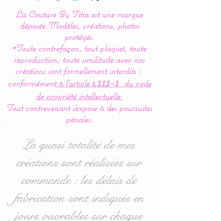
La Couture By Titia est une marque
déposée.
Modèles, créations, photos
Valance
:
protégés.
*Toute contrefaçon, tout plagiat, toute
This bed bumper is
reproduction, toute similitude avec nos
composed of 5 cushions in
créations sont formellement interdits :
the shape of clouds for a
conformément
à l’article
du code
L111-1
soft bedroom decoration.
de propriété intellectuelle.
Tout contrevenant s'expose à des poursuites
Dimensions
:
pénales.
- 1 for the headboard,
approximately 60 cm wide
La quasi totalité de mes
x 32 cm high.
créations sont réalisées sur
- 4 for the sides 40 cm
commande : les délais de
wide x 27 cm high
approximately.
fabrication sont indiqués en
jours ouvrables sur chaque