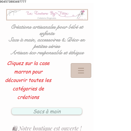
904573893497777
Créations artisanales pour bébé et
enfants
Sacs à main, accessoires & Déco en
petites séries
Artisan éco responsable et éthique
Cliquez sur la case
marron pour
découvrir toutes les
catégories de
créations
Sacs à main
🛍️ Notre boutique est ouverte !