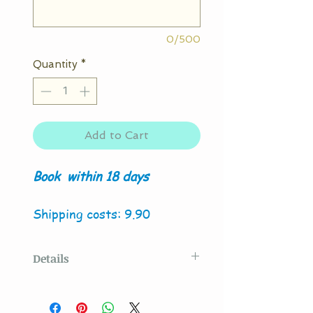
0/500
Quantity
*
Add to Cart
Book
within 18 days
Shipping costs: 9.90
Details
Original model created
by
La Couture By Titia