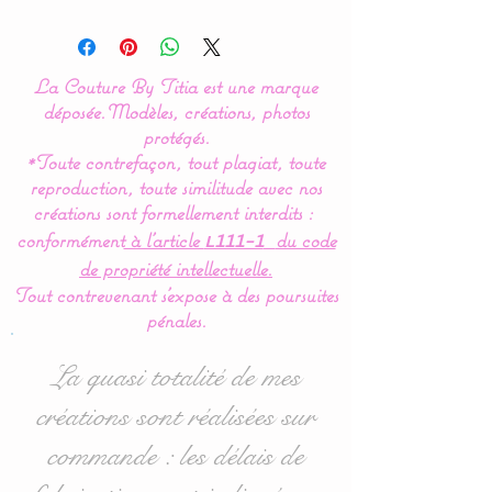
Modèle original créé par La
Couture By Titia
La Couture By Titia est une marque
Tour de lit :
déposée.
Modèles, créations, photos
Ce tour de Lit est composé
protégés.
*Toute contrefaçon, tout plagiat, toute
de 5 coussins en forme de
reproduction, toute similitude avec nos
nuages pour une déco de
créations sont formellement interdits :
chambre tout en douceur.
conformément
à l’article
du code
L111-1
de propriété intellectuelle.
Dimensions :
Tout contrevenant s'expose à des poursuites
- 1 pour la tête de lit en 60
pénales.
cm de large x 32 cm haut
environ.
La quasi totalité de mes
- 4 pour pour les côtés en
créations sont réalisées sur
40 cm de large x 27 cm
commande : les délais de
haut environ.