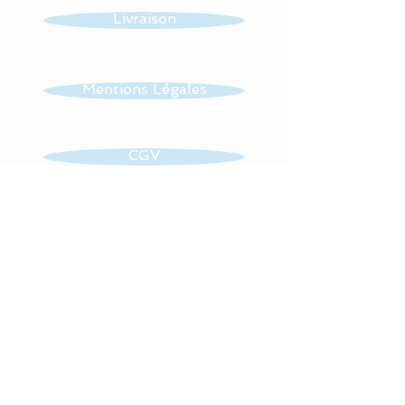
entièrement réalisés en
Livraison
coton Bio (Made in France)
pour en faire un vrai nid
douillé et confortable.
Mentions Légales
Pour le confort et le bien
CGV
être de bébé,la gigoteuse
est entièrement doublée de
ouatine ce qui lui donne un
Contact
moelleux idéal.
Cette turbulette gigoteuse
se ferme à l’aide d’une
Retrouvez toute mon actualité
fermeture éclair et de
sur
pressions (sur les épaules)
pour un grand confort