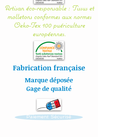
Entièrement réalisé en
Artisan éco-responsable : Tissus et
coton, les coussins sont
molletons conformes aux normes
molletonnés et doublés
Oeko-Tex 100 puériculture
(100 % ouatine
européennes.
Hypoallergénique) se qui
assurent une sécurité, une
douceur et un moelleux à
votre bébé.
Fabrication française
Chaque coussin se noue
Marque déposée
facilement aux barreaux du
Gage de qualité
lit grâce à 2 petits rubans
en sergé de coton.
Paiement Sécurisé
Gigoteuse :
Nos modèles de turbulette,
gigoteuse sont