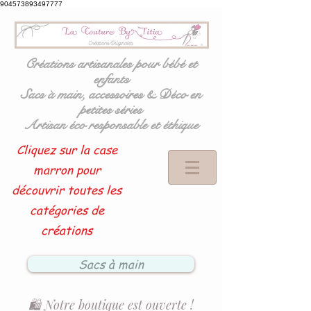
904573893497777
Créations artisanales pour bébé et
enfants
Sacs à main, accessoires & Déco en
petites séries
Artisan éco responsable et éthique
Cliquez sur la case
marron pour
découvrir toutes les
catégories de
créations
Sacs à main
🛍️ Notre boutique est ouverte !