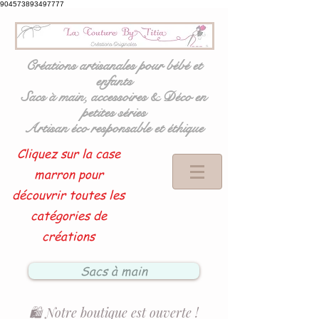
904573893497777
Créations artisanales pour bébé et
enfants
Sacs à main, accessoires & Déco en
petites séries
Artisan éco responsable et éthique
Cliquez sur la case
marron pour
découvrir toutes les
catégories de
créations
Sacs à main
🛍️ Notre boutique est ouverte !