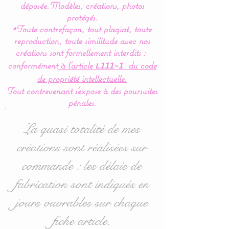
Ce tour de Lit est composé
déposée.
Modèles, créations, photos
de 5 coussins en forme de
protégés.
*Toute contrefaçon, tout plagiat, toute
nuages pour une déco de
reproduction, toute similitude avec nos
chambre tout en douceur.
créations sont formellement interdits :
conformément
à l’article
du code
L111-1
Dimensions :
de propriété intellectuelle.
- 1 pour la tête de lit en 60
Tout contrevenant s'expose à des poursuites
cm large x 32 cm haut
pénales.
environ.
- 4 pour pour les côtés en
La quasi totalité de mes
40 cm large x 27 cm haut
créations sont réalisées sur
environ.
commande : les délais de
Le plus
: ce tour de lit
fabrication sont indiqués en
coussin nuage est
jours ouvrables sur chaque
modulable selon vos
fiche article.
souhaits ou vos envies.