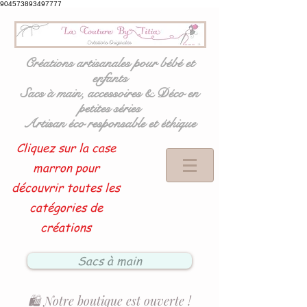
904573893497777
Créations artisanales pour bébé et
enfants
Sacs à main, accessoires & Déco en
petites séries
Artisan éco responsable et éthique
Cliquez sur la case
marron pour
découvrir toutes les
catégories de
créations
Sacs à main
🛍️ Notre boutique est ouverte !