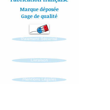
sécurisante : ce tour de lit
Marque déposée
se noue facilement aux
Gage de qualité
barreaux du lit grâce à 2
petits rubans sergé de
satin adapté sur chaque
Paiement Sécurisé
coussin.
Mes appliqués sont «
cousu mains » et non
Livraison
thermo- collés ce qui
assure une véritable
longévité à votre article.
Mentions Légales
Toutes nos
CGV
confections sont
personnalisables : prénom,