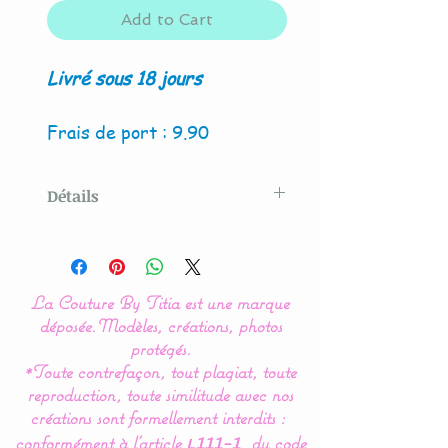
Add to Cart
Livré sous 18 jours
Frais de port : 9.90
Détails
Modèle original créé par La
Couture By Titia
La Couture By Titia est une marque
Ce tour de Lit est composé
déposée.
Modèles, créations, photos
de 5 coussins en forme de
protégés.
*Toute contrefaçon, tout plagiat, toute
nuages pour une déco de
reproduction, toute similitude avec nos
chambre tout en douceur.
créations sont formellement interdits :
conformément
à l’article
du code
L111-1