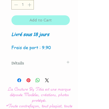
Add to Cart
Livré sous 18 jours
Frais de port : 9.90
Détails
Modèle original créé par La
Couture By Titia
La Couture By Titia est une marque
Ce tour de Lit est composé
déposée.
Modèles, créations, photos
de 5 coussins en forme de
protégés.
*Toute contrefaçon, tout plagiat, toute
nuages pour une déco de