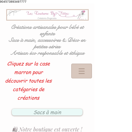
904573893497777
Créations artisanales pour bébé et
enfants
Sacs à main, accessoires & Déco en
petites séries
Artisan éco responsable et éthique
Cliquez sur la case
marron pour
découvrir toutes les
catégories de
créations
Sacs à main
🛍️ Notre boutique est ouverte !