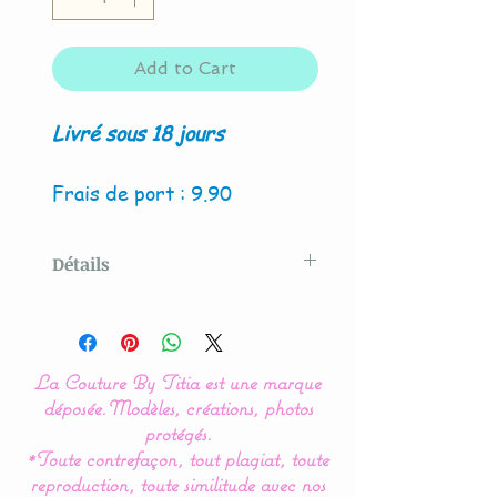
Add to Cart
Livré sous 18 jours
Frais de port : 9.90
Détails
Modèle original créé par La
Couture By Titia
La Couture By Titia est une marque
Ce tour de Lit est composé
déposée.
Modèles, créations, photos
de 5 coussins en forme de
protégés.
*Toute contrefaçon, tout plagiat, toute
nuages pour une déco de
reproduction, toute similitude avec nos
chambre tout en douceur.