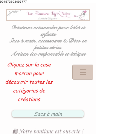
904573893497777
Créations artisanales pour bébé et
enfants
Sacs à main, accessoires & Déco en
petites séries
Artisan éco responsable et éthique
Cliquez sur la case
marron pour
découvrir toutes les
catégories de
créations
Sacs à main
🛍️ Notre boutique est ouverte !