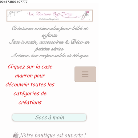
904573893497777
Créations artisanales pour bébé et
enfants
Sacs à main, accessoires & Déco en
petites séries
Artisan éco responsable et éthique
Cliquez sur la case
marron pour
découvrir toutes les
catégories de
créations
Sacs à main
🛍️ Notre boutique est ouverte !