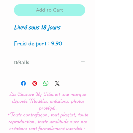
Add to Cart
Livré sous 18 jours
Frais de port : 9.90
Détails
Modèle original créé par La
Couture By Titia
La Couture By Titia est une marque
Ce tour de Lit est composé
déposée.
Modèles, créations, photos
de 5 coussins en forme de
protégés.
*Toute contrefaçon, tout plagiat, toute
nuages pour une déco de
reproduction, toute similitude avec nos
chambre tout en douceur.
créations sont formellement interdits :