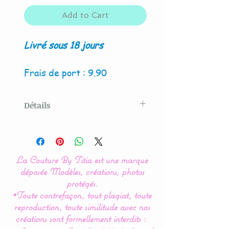
Add to Cart
Livré sous 18 jours
Frais de port : 9.90
Détails
Modèle original créé par La
Couture By Titia
La Couture By Titia est une marque
Ce tour de Lit est composé
déposée.
Modèles, créations, photos
de 5 coussins en forme de
protégés.
*Toute contrefaçon, tout plagiat, toute
nuages pour une déco de
reproduction, toute similitude avec nos
chambre tout en douceur.
créations sont formellement interdits :