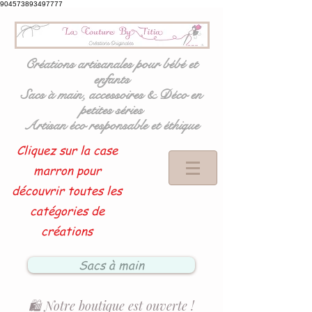
904573893497777
Créations artisanales pour bébé et
enfants
Sacs à main, accessoires & Déco en
petites séries
Artisan éco responsable et éthique
Cliquez sur la case
marron pour
découvrir toutes les
catégories de
créations
Sacs à main
🛍️ Notre boutique est ouverte !