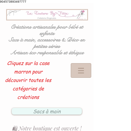
904573893497777
Créations artisanales pour bébé et
enfants
Sacs à main, accessoires & Déco en
petites séries
Artisan éco responsable et éthique
Cliquez sur la case
marron pour
découvrir toutes les
catégories de
créations
Sacs à main
🛍️ Notre boutique est ouverte !