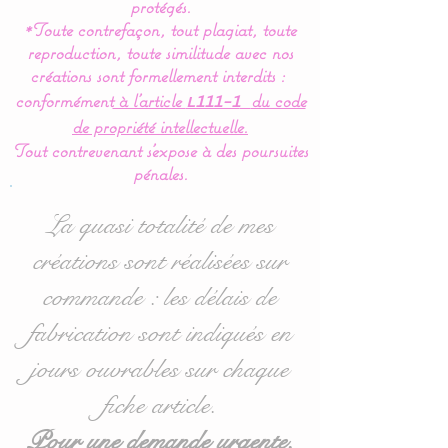
de 5 coussins en forme de
protégés.
*Toute contrefaçon, tout plagiat, toute
nuages pour une déco de
reproduction, toute similitude avec nos
chambre tout en douceur.
créations sont formellement interdits :
conformément
à l’article
du code
L111-1
Dimensions :
de propriété intellectuelle.
- 1 pour la tête de lit en 60
Tout contrevenant s'expose à des poursuites
cm large x 32 cm haut
pénales.
environ.
- 4 pour pour les côtés en
La quasi totalité de mes
40 cm large x 27 cm haut
créations sont réalisées sur
environ.
commande : les délais de
Le plus
: ce tour de lit
fabrication sont indiqués en
coussin nuage est
jours ouvrables sur chaque
modulable selon vos
fiche article.
souhaits ou vos envies.
Pour une demande urgente,