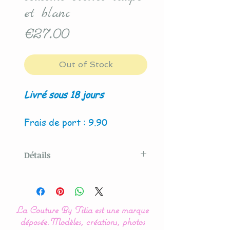
et blanc
Price
€27.00
Out of Stock
Livré sous 18 jours
Frais de port : 9.90
Détails
Modèle original créé par La
Couture By Titia
La Couture By Titia est une marque
Ce tour de Lit est composé
déposée.
Modèles, créations, photos