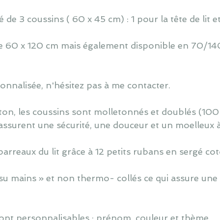
de 3 coussins ( 60 x 45 cm) : 1 pour la tête de lit e
 de 60 x 120 cm mais également disponible en 70/140
nnalisée, n'hésitez pas à me contacter.
ton, les coussins sont molletonnés et doublés (100
assurent une sécurité, une douceur et un moelleux 
barreaux du lit grâce à 12 petits rubans en sergé co
u mains » et non thermo- collés ce qui assure une v
ont personnalisables : prénom, couleur et thème.