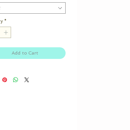
t
ty
*
Add to Cart