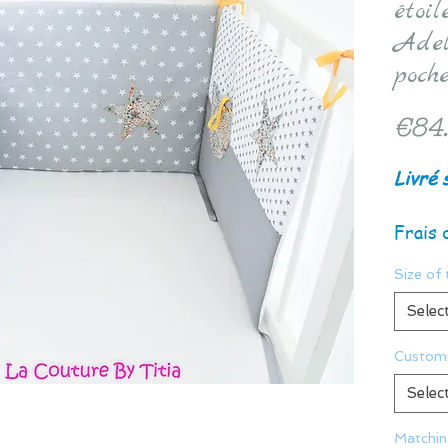
étoil
Adel
poch
€84
Livré 
Frais 
Size of 
Selec
Customi
Selec
Matchin