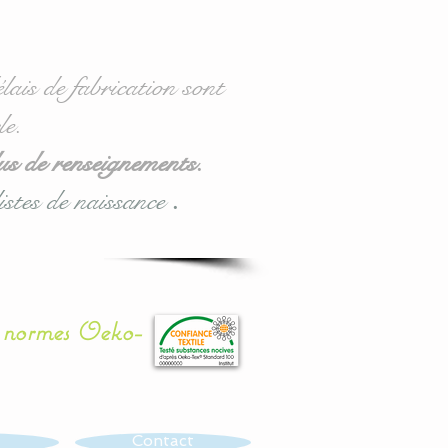
lais de fabrication sont
le.
us de renseignements.
istes de naissance
.
x normes Oeko-
Contact