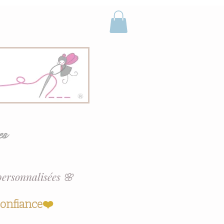
es
personnalisées 🌸
confiance
❤️