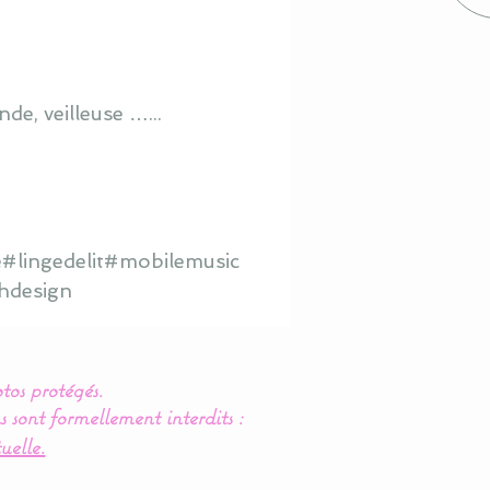
de, veilleuse …...
#lingedelit#mobilemusic
hdesign
tos protégés.
s sont formellement interdits :
uelle.