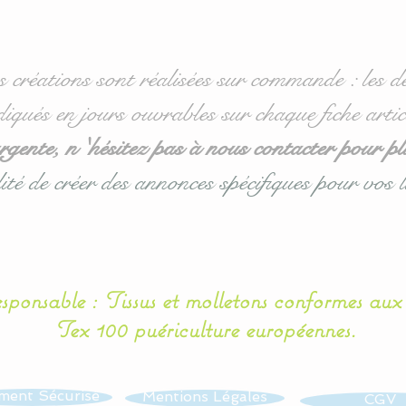
s créations sont réalisées sur commande : les dé
diqués en jours ouvrables sur chaque fiche artic
ente, n 'hésitez pas à nous contacter pour pl
ité de créer des annonces spécifiques pour vos l
esponsable : Tissus et molletons conformes au
Tex 100 puériculture européennes.
ment Sécurisé
Mentions Légales
CGV