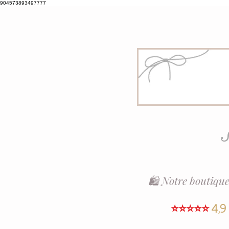
904573893497777
S
🛍️ Notre boutique
⭐⭐⭐⭐⭐
4,9