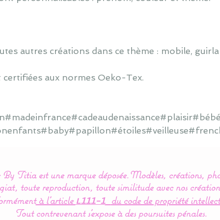
utes autres créations dans ce thème : mobile, guirlan
 certifiées aux normes Oeko-Tex.
ain#madeinfrance#cadeaudenaissance#plaisir#bébé
onenfants#baby#papillon#étoiles#veilleuse#frenc
By Titia est une marque déposée.
Modèles, créations, pho
iat, toute reproduction, toute similitude avec nos création
ormément
à l’article
du code de propriété intellect
L111-1
Tout contrevenant s'expose à des poursuites pénales.