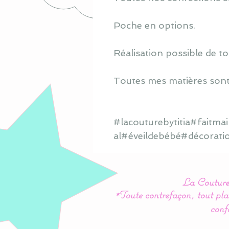
Poche en options.
Réalisation possible de to
Toutes mes matières sont
#lacouturebytitia#faitm
al#éveildebébé#décorati
La Couture 
*Toute contrefaçon, tout plag
conf