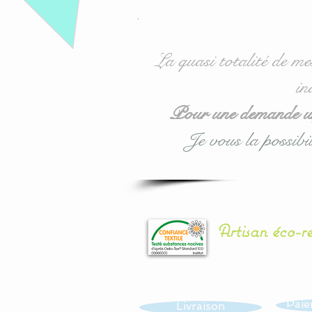
La quasi totalité de me
in
Pour une demande urg
Je vous la possibil
Artisan éco-r
Paie
Livraison