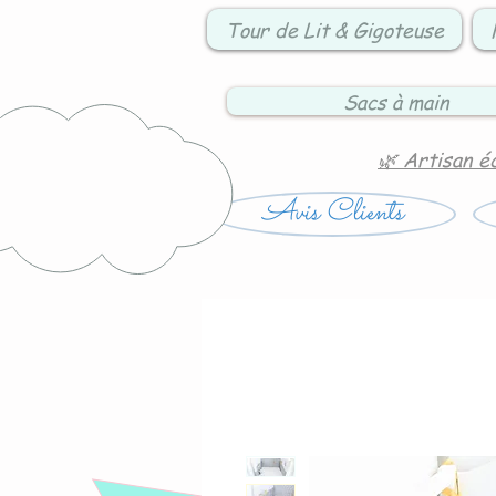
Tour de Lit & Gigoteuse
Sacs à main
🌿 Artisan é
Avis Clients