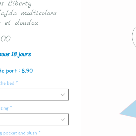
es Liberty
ajda multicolore
e et doudou
Price
.00
sous 18 jours
de port : 8.90
the bed
*
t
zing
*
t
g pocket and plush
*