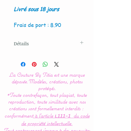
Livré sous 18 jours
Frais de port : 8.90
Détails
Modèle original créé par La
Couture By Titia
La Couture By Titia est une marque
Le tour de Lit est composé
déposée.
Modèles, créations, photos
de 3 coussins ( 60 x 45 cm)
protégés.
*Toute contrefaçon, tout plagiat, toute
: 1 pour la tête de lit et 2
reproduction, toute similitude avec nos
autres pour les côtés.
créations sont formellement interdits :
conformément
à l’article
du code
L111-1
de propriété intellectuelle.
Idéal pour les lits bébés de
Tout contrevenant s'expose à des poursuites