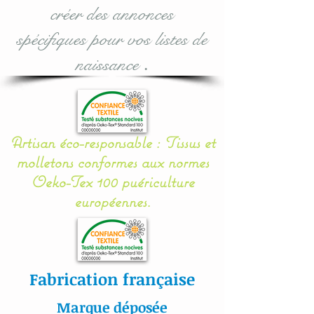
créer des annonces
Il se noue facilement aux
spécifiques pour vos listes de
barreaux du lit grâce à 12
naissance
.
petits rubans en sergé
coton.
Mes appliqués sont «
Artisan éco-responsable : Tissus et
cousu mains » et non
molletons conformes aux normes
thermo- collés ce qui
Oeko-Tex 100 puériculture
assure une véritable
européennes.
longévité à votre article.
Toutes nos
confections sont
Fabrication française
personnalisables : prénom,
couleur et thème.
Marque déposée