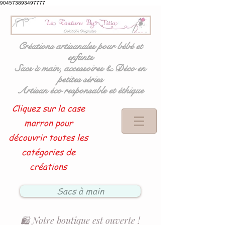
904573893497777
Créations artisanales pour bébé et
enfants
Sacs à main, accessoires & Déco en
petites séries
Artisan éco responsable et éthique
Cliquez sur la case
marron pour
découvrir toutes les
catégories de
créations
Sacs à main
🛍️ Notre boutique est ouverte !