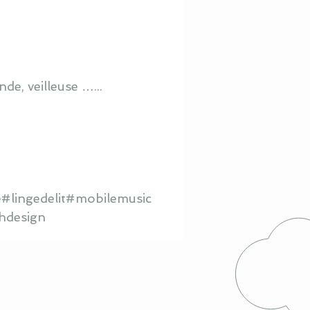
de, veilleuse …...
#lingedelit#mobilemusic
hdesign