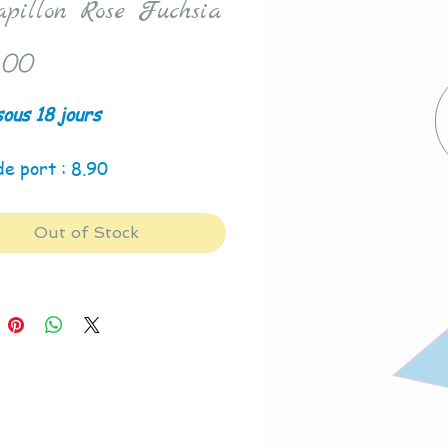
apillon Rose Fuchsia
Price
.00
sous 18 jours
de port : 8.90
Out of Stock