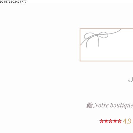
904573893497777
S
🛍️ Notre boutique
⭐⭐⭐⭐⭐
4,9