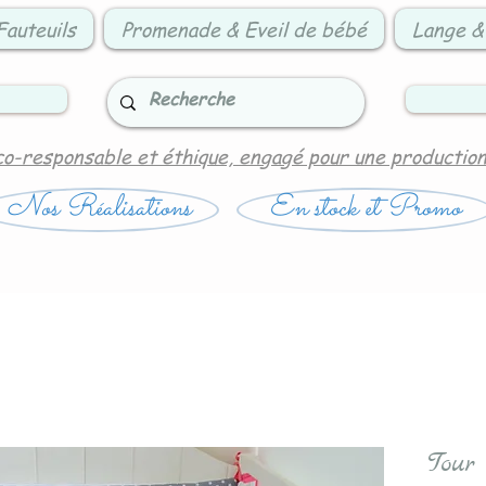
Fauteuils
Promenade & Eveil de bébé
Lange &
co-responsable et éthique, engagé pour une productio
Nos Réalisations
En stock et Promo
Tour