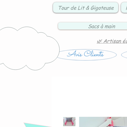
Tour de Lit & Gigoteuse
Sacs à main
🌿 Artisan é
Avis Clients