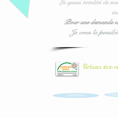
La quasi totalité de me
in
Pour une demande urg
Je vous la possibil
Artisan éco-r
Paie
Livraison