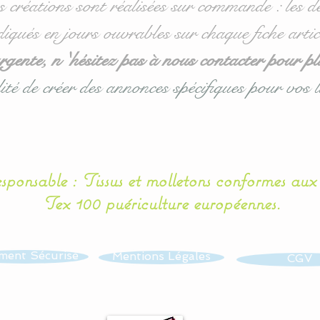
s créations sont réalisées sur commande : les dé
diqués en jours ouvrables sur chaque fiche artic
ente, n 'hésitez pas à nous contacter pour pl
ité de créer des annonces spécifiques pour vos l
esponsable : Tissus et molletons conformes au
Tex 100 puériculture européennes.
ment Sécurisé
Mentions Légales
CGV