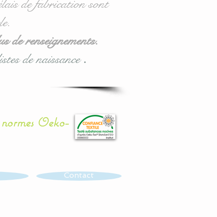
lais de fabrication sont
le.
us de renseignements.
istes de naissance
.
x normes Oeko-
Contact