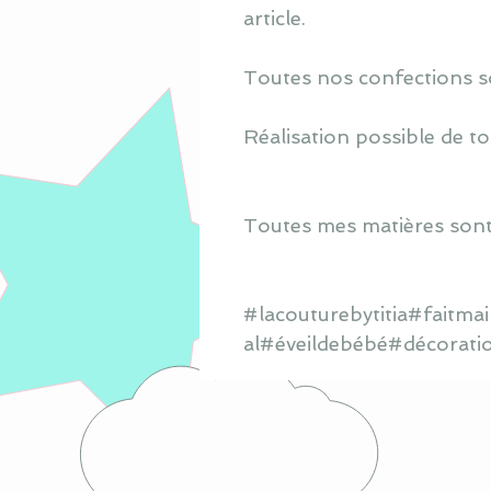
article.
Toutes nos confections s
Réalisation possible de to
Toutes mes matières sont
#lacouturebytitia#faitm
al#éveildebébé#décorati