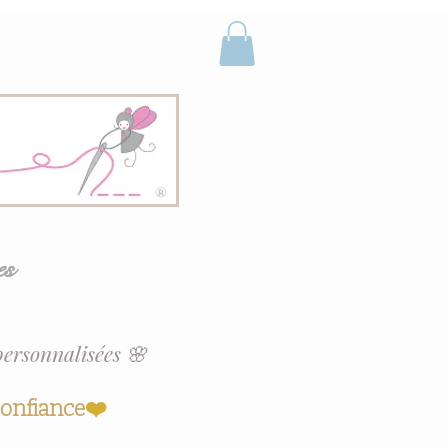
es
personnalisées 🌸
confiance
❤️