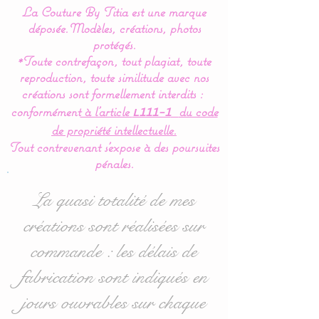
La Couture By Titia est une marque
Tour de Lit :
déposée.
Modèles, créations, photos
protégés.
*Toute contrefaçon, tout plagiat, toute
Le tour de Lit est composé
reproduction, toute similitude avec nos
de 3 coussins ( 60 x 45 cm)
créations sont formellement interdits :
: 1 pour la tête de lit et 2
conformément
à l’article
du code
L111-1
autres pour les côtés.
de propriété intellectuelle.
Tout contrevenant s'expose à des poursuites
Le tour de lit comporte
pénales.
une poche qui permet de
ranger le doudou de bébé.
La quasi totalité de mes
créations sont réalisées sur
Idéal pour les lits bébés de
commande : les délais de
60 x 120 cm mais
également disponible en
fabrication sont indiqués en
70/140 : voir dans les
jours ouvrables sur chaque
options d'achat.