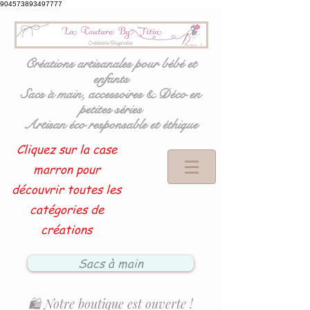
904573893497777
Créations artisanales pour bébé et
enfants
Sacs à main, accessoires & Déco en
petites séries
Artisan éco responsable et éthique
Cliquez sur la case
marron pour
découvrir toutes les
catégories de
créations
Sacs à main
🛍️ Notre boutique est ouverte !