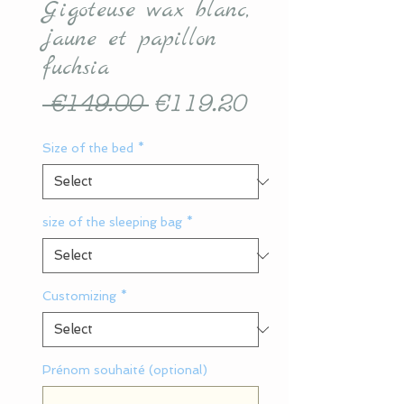
Gigoteuse wax blanc,
jaune et papillon
fuchsia
Regular
Sale
 €149.00 
€119.20
Price
Price
Size of the bed
*
size of the sleeping bag
*
Customizing
*
Prénom souhaité (optional)