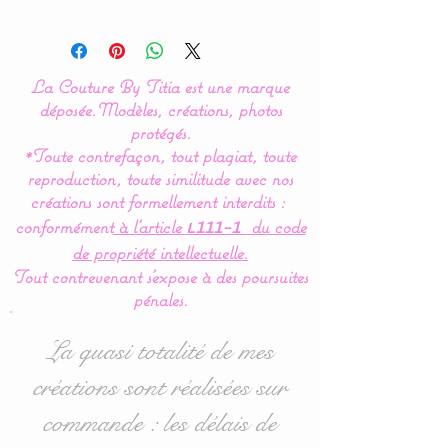
Modèle original créé par La
Couture By Titia
La Couture By Titia est une marque
Tour de lit :
déposée.
Modèles, créations, photos
protégés.
*Toute contrefaçon, tout plagiat, toute
Le tour de Lit est composé
reproduction, toute similitude avec nos
de 3 coussins ( 60 x 45 cm)
créations sont formellement interdits :
: 1 pour la tête de lit et 2
conformément
à l’article
du code
L111-1
autres pour les côtés.
de propriété intellectuelle.
Tout contrevenant s'expose à des poursuites
Idéal pour les lits bébés de
pénales.
60 x 120 cm mais
également disponible en
La quasi totalité de mes
70/140 : voir dans les
créations sont réalisées sur
options d'achat.
commande : les délais de