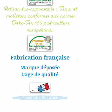
barreaux du lit grâce à 12
Artisan éco-responsable : Tissus et
petits rubans en sergé
molletons conformes aux normes
coton.
Oeko-Tex 100 puériculture
européennes.
Gigoteuse :
Nos modèles de turbulette,
Fabrication française
gigoteuse sont
entièrement réalisés en
Marque déposée
coton Bio (Made in France)
Gage de qualité
pour en faire un vrai nid
douillé et confortable.
Paiement Sécurisé
Pour le confort et le bien
être de bébé,la gigoteuse
est entièrement doublée de