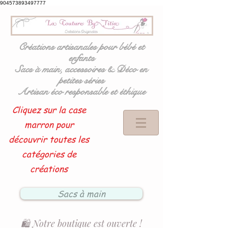
904573893497777
Créations artisanales pour bébé et
enfants
Sacs à main, accessoires & Déco en
petites séries
Artisan éco responsable et éthique
Cliquez sur la case
marron pour
découvrir toutes les
catégories de
créations
Sacs à main
🛍️ Notre boutique est ouverte !