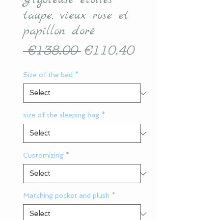
taupe, vieux rose et
papillon doré
Regular
Sale
 €138.00 
€110.40
Price
Price
Size of the bed
*
size of the sleeping bag
*
Customizing
*
Matching pocket and plush
*