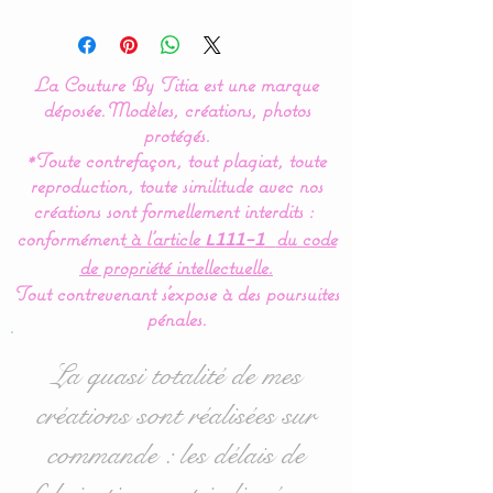
Modèle original créé par La
Couture By Titia
La Couture By Titia est une marque
Tour de Lit :
déposée.
Modèles, créations, photos
protégés.
*Toute contrefaçon, tout plagiat, toute
Le tour de Lit est composé
reproduction, toute similitude avec nos
de 3 coussins ( 60 x 45 cm)
créations sont formellement interdits :
: 1 pour la tête de lit et 2
conformément
à l’article
du code
L111-1
autres pour les côtés.
de propriété intellectuelle.
Tout contrevenant s'expose à des poursuites
Un magnifique passe poil
pénales.
doré vient sublimer les
tissus.
La quasi totalité de mes
créations sont réalisées sur
Idéal pour les lits bébés de
commande : les délais de
60 x 120 cm mais
également disponible en