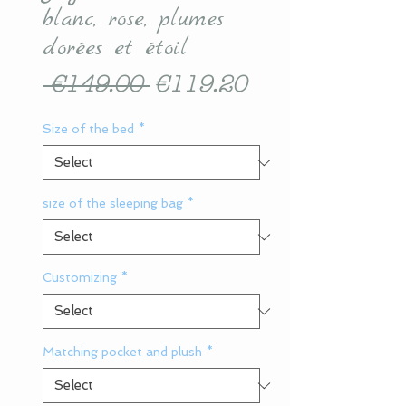
blanc, rose, plumes
dorées et étoil
Regular
Sale
 €149.00 
€119.20
Price
Price
Size of the bed
*
size of the sleeping bag
*
Customizing
*
Matching pocket and plush
*