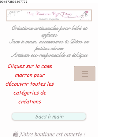
904573893497777
Créations artisanales pour bébé et
enfants
Sacs à main, accessoires & Déco en
petites séries
Artisan éco responsable et éthique
Cliquez sur la case
marron pour
découvrir toutes les
catégories de
créations
Sacs à main
🛍️ Notre boutique est ouverte !