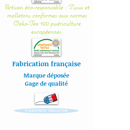
votre bébé.
Artisan éco-responsable : Tissus et
molletons conformes aux normes
Oeko-Tex 100 puériculture
Il se noue facilement aux
européennes.
barreaux du lit grâce à 12
petits rubans en sergé
coton.
Fabrication française
Gigoteuse :
Marque déposée
Nos modèles de turbulette,
Gage de qualité
gigoteuse sont
entièrement réalisés en
coton Bio (Made in France)
Paiement Sécurisé
pour en faire un vrai nid
douillé et confortable.