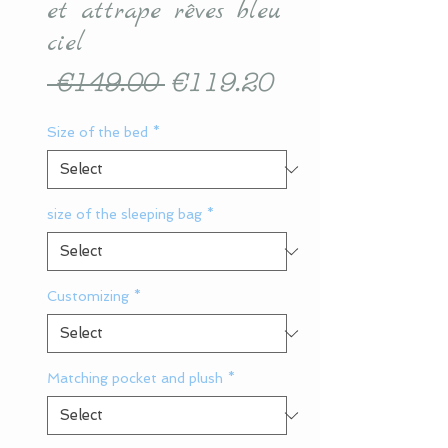
et attrape rêves bleu
ciel
Regular
Sale
 €149.00 
€119.20
Price
Price
Size of the bed
*
size of the sleeping bag
*
Customizing
*
Matching pocket and plush
*