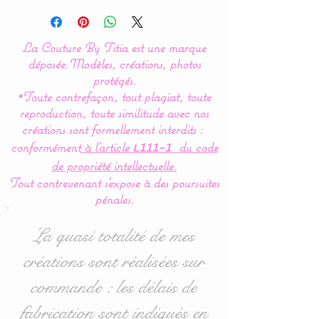
Modèle original créé par La
Couture By Titia
La Couture By Titia est une marque
Tour de Lit :
déposée.
Modèles, créations, photos
protégés.
*Toute contrefaçon, tout plagiat, toute
Le tour de Lit est composé
reproduction, toute similitude avec nos
de 3 coussins ( 60 x 45 cm)
créations sont formellement interdits :
: 1 pour la tête de lit et 2
conformément
à l’article
du code
L111-1
autres pour les côtés.
de propriété intellectuelle.
Tout contrevenant s'expose à des poursuites
Idéal pour les lits bébés de
pénales.
60 x 120 cm mais
également disponible en
La quasi totalité de mes
70/140 : voir dans les
créations sont réalisées sur
options d'achat.
commande : les délais de
fabrication sont indiqués en