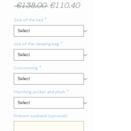
Regular
Sale
 €138.00 
€110.40
Price
Price
Size of the bed
*
size of the sleeping bag
*
Customizing
*
Matching pocket and plush
*
Prénom souhaité (optional)