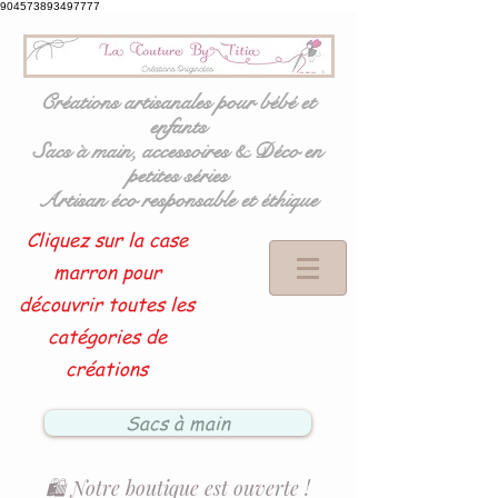
904573893497777
Créations artisanales pour bébé et
enfants
Sacs à main, accessoires & Déco en
petites séries
Artisan éco responsable et éthique
Cliquez sur la case
marron pour
découvrir toutes les
catégories de
créations
Sacs à main
🛍️ Notre boutique est ouverte !