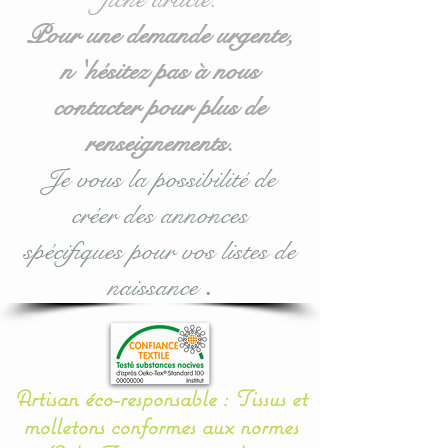
pas à me contacter.
Pour une demande urgente,
n 'hésitez pas à nous
Entièrement réalisé en
contacter pour plus de
coton, les coussins sont
molletonnés et doublés
renseignements.
(100 % ouatine
Je vous la possibilité de
Hypoallergénique) se qui
créer des annonces
assurent une sécurité, une
douceur et un moelleux à
spécifiques pour vos listes de
votre bébé.
naissance
.
Il se noue facilement aux
barreaux du lit grâce à 12
Artisan éco-responsable : Tissus et
petits rubans en sergé
molletons conformes aux normes
coton.