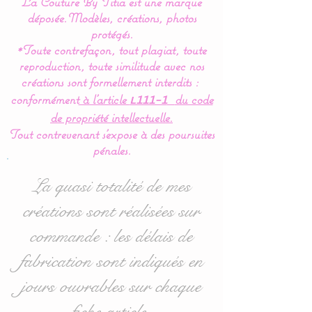
La Couture By Titia est une marque
Tour de lit :
déposée.
Modèles, créations, photos
protégés.
*Toute contrefaçon, tout plagiat, toute
Le tour de Lit est composé
reproduction, toute similitude avec nos
de 3 coussins ( 60 x 45 cm)
créations sont formellement interdits :
: 1 pour la tête de lit et 2
conformément
à l’article
du code
L111-1
autres pour les côtés.
de propriété intellectuelle.
Tout contrevenant s'expose à des poursuites
Idéal pour les lits bébés de
pénales.
60 x 120 cm mais
également disponible en
La quasi totalité de mes
70/140 : voir dans les
créations sont réalisées sur
options d'achat.
commande : les délais de
fabrication sont indiqués en
Pour toute demande
jours ouvrables sur chaque
personnalisée, n'hésitez
fiche article.