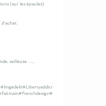
ions (sur les épaules)
 d'achat.
de, veilleuse …...
lingedelit#Libertyaddict
litfaitmain#frenchdesign#