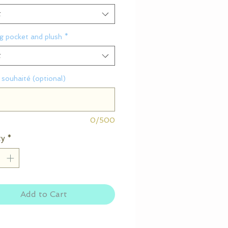
t
g pocket and plush
*
t
souhaité (optional)
0/500
ty
*
Add to Cart