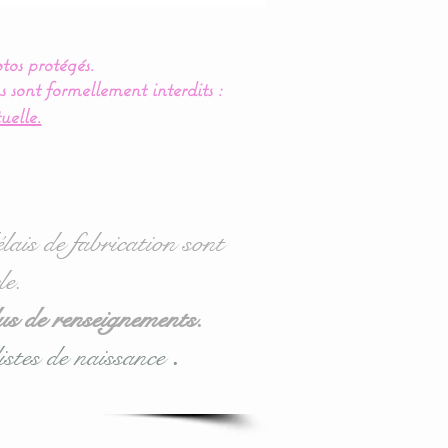
tos protégés.
s sont formellement interdits :
uelle.
lais de fabrication sont
le.
us de renseignements.
istes de naissance
.