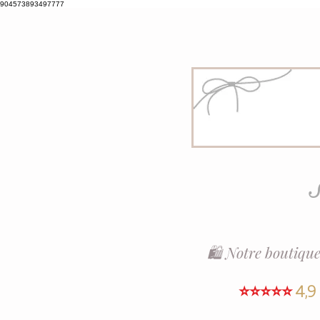
904573893497777
S
🛍️ Notre boutique
⭐⭐⭐⭐⭐
4,9