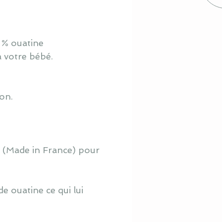
 % ouatine
à votre bébé.
ton.
o (Made in France) pour
e ouatine ce qui lui