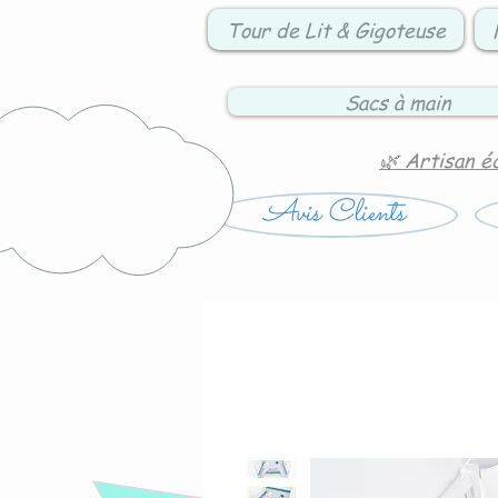
Tour de Lit & Gigoteuse
Sacs à main
🌿 Artisan é
Avis Clients