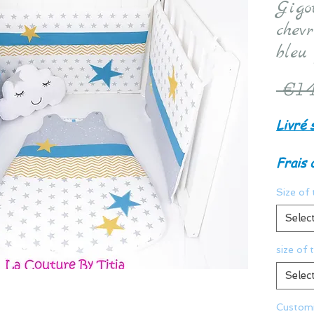
Gigot
chev
bleu 
 €14
Livré 
Frais 
Size of 
Selec
size of 
Selec
Customi