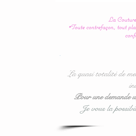
La Couture 
*Toute contrefaçon, tout plag
conf
La quasi totalité de me
in
Pour une demande urg
Je vous la possibil