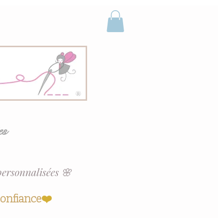
es
personnalisées 🌸
confiance
❤️