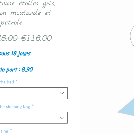
euse étoiles gris,
ron moutarde et
pétrole
Regular
Sale
5.00 
€116.00
Price
Price
sous 18 jours
de port : 8.90
the bed
*
t
the sleeping bag
*
t
zing
*