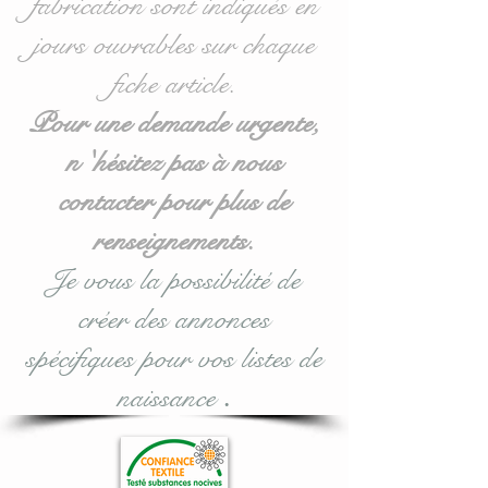
fabrication sont indiqués en
Pour toute demande
jours ouvrables sur chaque
personnalisée, n'hésitez
fiche article.
pas à me contacter.
Pour une demande urgente,
n 'hésitez pas à nous
Entièrement réalisé en
contacter pour plus de
coton, les coussins sont
molletonnés et doublés
renseignements.
(100 % ouatine
Je vous la possibilité de
Hypoallergénique) se qui
créer des annonces
assurent une sécurité, une
douceur et un moelleux à
spécifiques pour vos listes de
votre bébé.
naissance
.
Il se noue facilement aux