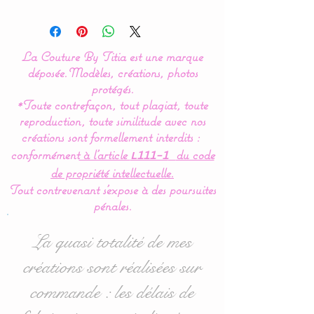
Modèle original créé par La
Couture By Titia
La Couture By Titia est une marque
Tour de Lit :
déposée.
Modèles, créations, photos
protégés.
*Toute contrefaçon, tout plagiat, toute
Le tour de Lit est composé
reproduction, toute similitude avec nos
de 3 coussins ( 60 x 45 cm)
créations sont formellement interdits :
: 1 pour la tête de lit et 2
conformément
à l’article
du code
L111-1
autres pour les côtés.
de propriété intellectuelle.
Tout contrevenant s'expose à des poursuites
Idéal pour les lits bébés de
pénales.
60 x 120 cm mais
également disponible en
La quasi totalité de mes
70/140 : voir dans les
créations sont réalisées sur
options d'achat.
commande : les délais de