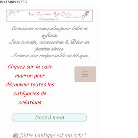
904573893497777
Créations artisanales pour bébé et
enfants
Sacs à main, accessoires & Déco en
petites séries
Artisan éco responsable et éthique
Cliquez sur la case
marron pour
découvrir toutes les
catégories de
créations
Sacs à main
🛍️ Notre boutique est ouverte !