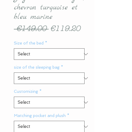
chevron turquoise et
bleu marine
Regular
Sale
 €149.00 
€119.20
Price
Price
Size of the bed
*
size of the sleeping bag
*
Customizing
*
Matching pocket and plush
*