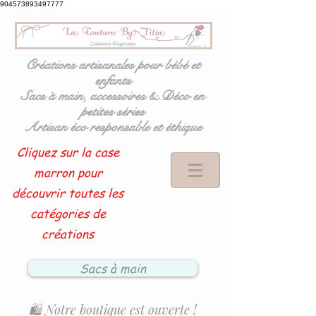
904573893497777
Créations artisanales pour bébé et
enfants
Sacs à main, accessoires & Déco en
petites séries
Artisan éco responsable et éthique
Cliquez sur la case
marron pour
découvrir toutes les
catégories de
créations
Sacs à main
🛍️ Notre boutique est ouverte !