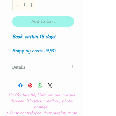
Add to Cart
Book
within 18 days
Shipping costs: 9.90
Details
Original model created
by
La Couture By Titia
La Couture By Titia est une marque
Valance
:
déposée.
Modèles, créations, photos
This bed bumper is
protégés.
*Toute contrefaçon, tout plagiat, toute
composed of 5 cushions in