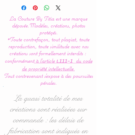
La Couture By Titia
La Couture By Titia est une marque
Valance
:
déposée.
Modèles, créations, photos
This bed bumper is
protégés.
*Toute contrefaçon, tout plagiat, toute
composed of 5 cushions in
reproduction, toute similitude avec nos
the shape of clouds for a
créations sont formellement interdits :
soft bedroom decoration.
conformément
à l’article
du code
L111-1
de propriété intellectuelle.
Dimensions
:
Tout contrevenant s'expose à des poursuites
- 1 for the headboard,
pénales.
approximately 60 cm wide
x 32 cm high.
La quasi totalité de mes
- 4 for the sides 40 cm
créations sont réalisées sur
wide x 27 cm high
commande : les délais de
approximately.
fabrication sont indiqués en