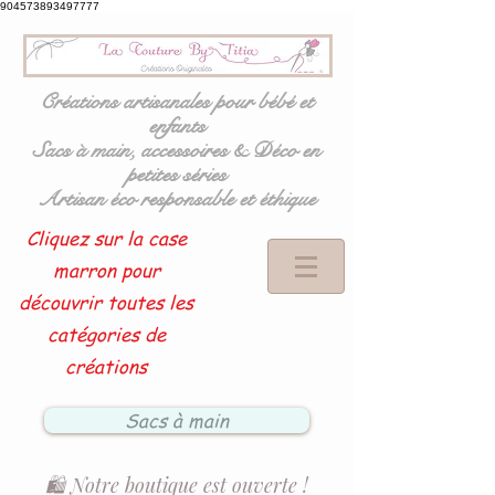
904573893497777
Créations artisanales pour bébé et
enfants
Sacs à main, accessoires & Déco en
petites séries
Artisan éco responsable et éthique
Cliquez sur la case
marron pour
découvrir toutes les
catégories de
créations
Sacs à main
🛍️ Notre boutique est ouverte !