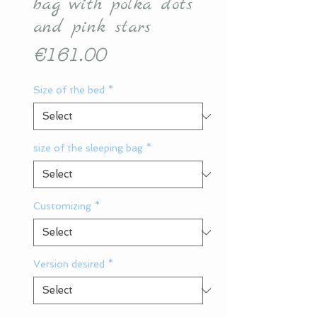
bag with polka dots
and pink stars
Price
€161.00
Size of the bed
*
size of the sleeping bag
*
Customizing
*
Version desired
*